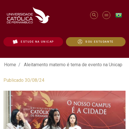
ESTUDE NA UNICAP
SOU ESTUDANTE
Aleitamento materno é tema de evento n
Home
Aleitamento materno é tema de evento na Unicap
Publicado 30/08/24