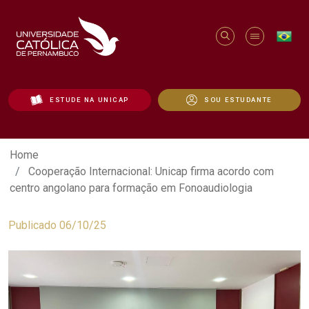
ESTUDE NA UNICAP
SOU ESTUDANTE
Cooperação Internacional: Unicap firma
Home
Cooperação Internacional: Unicap firma acordo com
centro angolano para formação em Fonoaudiologia
Publicado 06/10/25