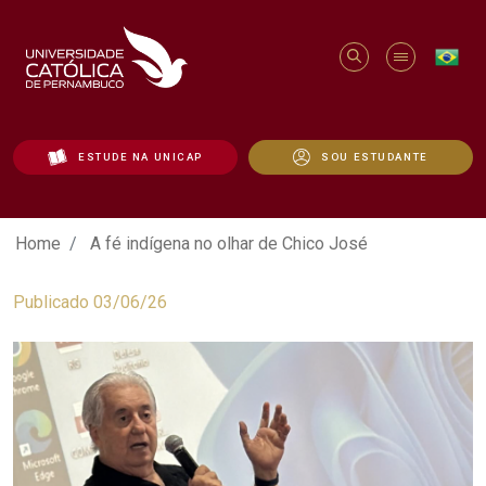
ESTUDE NA UNICAP
SOU ESTUDANTE
A fé indígena no olhar de Chico José - U
Home
A fé indígena no olhar de Chico José
Publicado 03/06/26