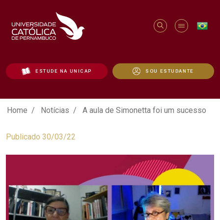
ESTUDE NA UNICAP
SOU ESTUDANTE
A aula de Simonetta foi um sucesso - U
Home
Notícias
A aula de Simonetta foi um sucesso
Publicado 30/03/22