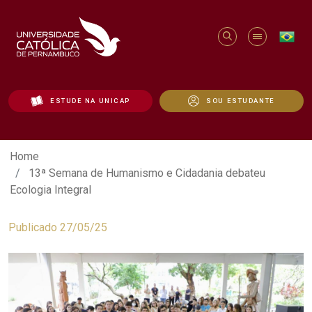
ESTUDE NA UNICAP
SOU ESTUDANTE
13ª Semana de Humanismo e Cidadania d
Home
13ª Semana de Humanismo e Cidadania debateu
Ecologia Integral
Publicado 27/05/25