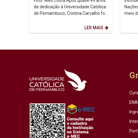
Foto: Alex Costa Após quase 49 anos
Instit
de dedicação à Universidade Católica
Nações
de Pernambuco, Cristina Carvalho foi
meio d
homenageada em uma despedida
Intern
marcada pela...
de ago
LER MAIS
G
Cur
ENA
Ingr
Inte
Port