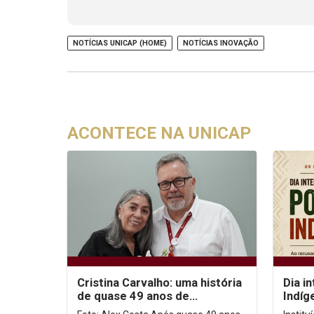
NOTÍCIAS UNICAP (HOME)
NOTÍCIAS INOVAÇÃO
ACONTECE NA UNICAP
Cristina Carvalho: uma história
Dia i
de quase 49 anos de
Indíg
dedicação à Unicap
no co