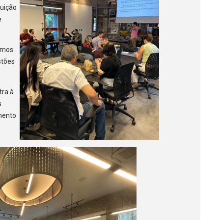
buição
e
emos
stões
tra à
s
mento