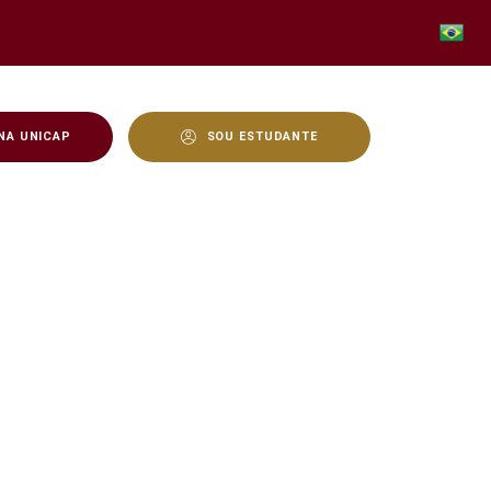
NA UNICAP
SOU ESTUDANTE
 Recife - no Pavilhão M