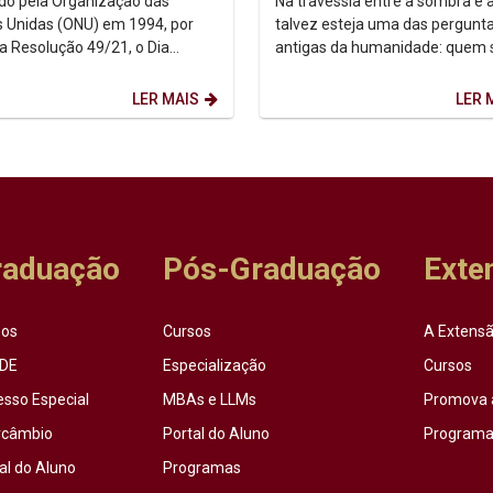
uído pela Organização das
Na travessia entre a sombra e a
 Unidas (ONU) em 1994, por
talvez esteja uma das pergunt
a Resolução 49/21, o Dia
antigas da humanidade: quem
acional dos Povos Indígenas (9
afinal? Foi a partir dessa inqui
sto) firma-se como...
que o...
LER MAIS
LER 
raduação
Pós-Graduação
Exte
sos
Cursos
A Extensã
DE
Especialização
Cursos
esso Especial
MBAs e LLMs
Promova 
rcâmbio
Portal do Aluno
Programas
al do Aluno
Programas