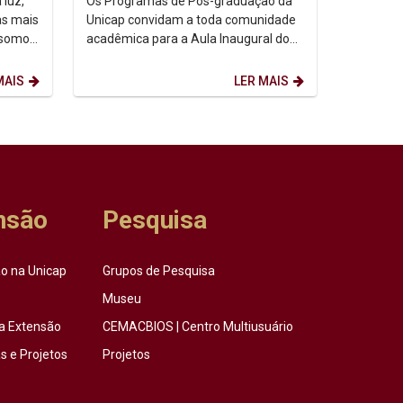
 luz,
Os Programas de Pós-graduação da
as mais
Unicap convidam a toda comunidade
 somos,
acadêmica para a Aula Inaugural do
etação
semestre de 2026.2. Dia: 10/08/2026.
Horário: 14h. ...
MAIS
LER MAIS
nsão
Pesquisa
o na Unicap
Grupos de Pesquisa
Museu
a Extensão
CEMACBIOS | Centro Multiusuário
 e Projetos
Projetos