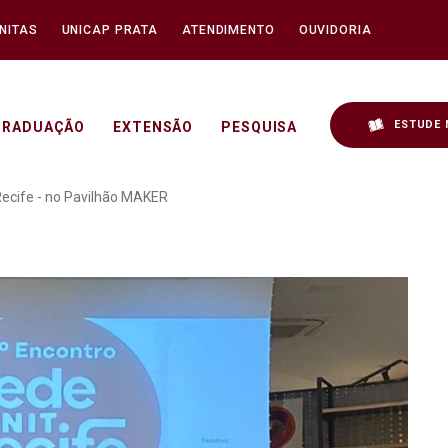
NITAS
UNICAP PRATA
ATENDIMENTO
OUVIDORIA
ESTUDE 
GRADUAÇÃO
EXTENSÃO
PESQUISA
10º Encontro da Rede NIT
Recife - no Pavilhão MAKER