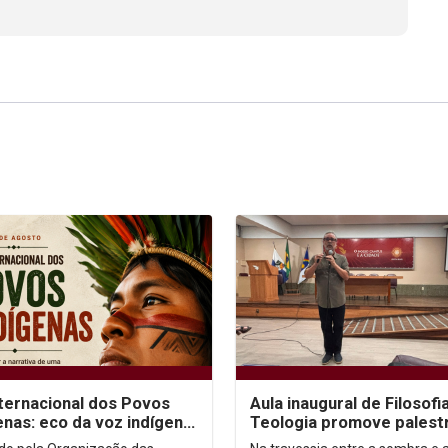
nternacional dos Povos
Aula inaugural de Filosofi
enas: eco da voz indígena
Teologia promove palest
ntexto urbano
sobre autoconhecimento