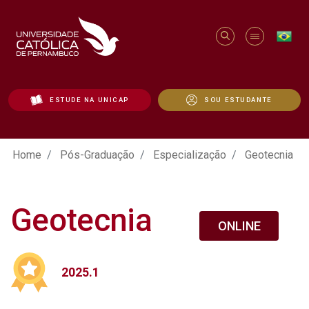
ESTUDE NA UNICAP
SOU ESTUDANTE
Geotecnia - Unicap
Home
Pós-Graduação
Especialização
Geotecnia
Geotecnia
ONLINE
2025.1