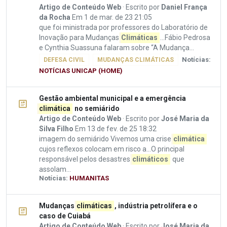
Artigo de Conteúdo Web
· Escrito por
Daniel França
da Rocha
Em 1 de mar. de 23 21:05
que foi ministrada por professores do Laboratório de
Inovação para Mudanças
Climáticas
...Fábio Pedrosa
e Cynthia Suassuna falaram sobre “A Mudança...
Notícias:
DEFESA CIVIL
MUDANÇAS CLIMÁTICAS
NOTÍCIAS UNICAP (HOME)
Gestão ambiental municipal e a emergência
climática
no semiárido
Artigo de Conteúdo Web
· Escrito por
José Maria da
Silva Filho
Em 13 de fev. de 25 18:32
imagem do semiárido Vivemos uma crise
climática
cujos reflexos colocam em risco a...O principal
responsável pelos desastres
climáticos
que
assolam...
Notícias:
HUMANITAS
Mudanças
climáticas
, indústria petrolífera e o
caso de Cuiabá
Artigo de Conteúdo Web
· Escrito por
José Maria da