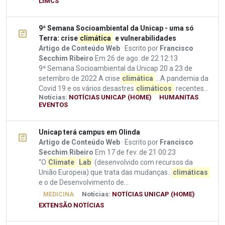
LIMCS
9ª Semana Socioambiental da Unicap - uma só
Terra: crise
climática
e vulnerabilidades
Artigo de Conteúdo Web
· Escrito por
Francisco
Secchim Ribeiro
Em 26 de ago. de 22 12:13
9ª Semana Socioambiental da Unicap 20 a 23 de
setembro de 2022 A crise
climática
...A pandemia da
Covid 19 e os vários desastres
climáticos
recentes...
Notícias:
NOTÍCIAS UNICAP (HOME)
HUMANITAS
EVENTOS
Unicap terá campus em Olinda
Artigo de Conteúdo Web
· Escrito por
Francisco
Secchim Ribeiro
Em 17 de fev. de 21 00:23
“O
Climate
Lab
(desenvolvido com recursos da
União Europeia) que trata das mudanças...
climáticas
e o de Desenvolvimento de...
Notícias:
NOTÍCIAS UNICAP (HOME)
MEDICINA
EXTENSÃO NOTÍCIAS