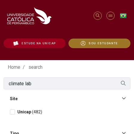
ESTUDE NA UNICAP
SOU ESTUDANTE
O que você está procurando? - Unicap
Home
search
Site
Unicap
(482)
Tipo