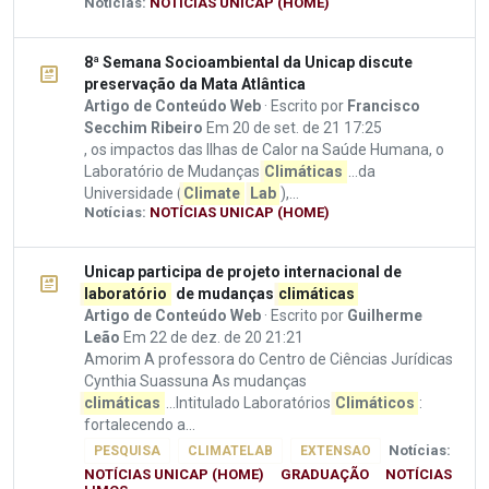
Notícias:
NOTÍCIAS UNICAP (HOME)
8ª Semana Socioambiental da Unicap discute
preservação da Mata Atlântica
Artigo de Conteúdo Web
· Escrito por
Francisco
Secchim Ribeiro
Em 20 de set. de 21 17:25
, os impactos das Ilhas de Calor na Saúde Humana, o
Laboratório de Mudanças
Climáticas
...da
Universidade (
Climate
Lab
),...
Notícias:
NOTÍCIAS UNICAP (HOME)
Unicap participa de projeto internacional de
laboratório
de mudanças
climáticas
Artigo de Conteúdo Web
· Escrito por
Guilherme
Leão
Em 22 de dez. de 20 21:21
Amorim A professora do Centro de Ciências Jurídicas
Cynthia Suassuna As mudanças
climáticas
...Intitulado Laboratórios
Climáticos
:
fortalecendo a...
Notícias:
PESQUISA
CLIMATELAB
EXTENSAO
NOTÍCIAS UNICAP (HOME)
GRADUAÇÃO
NOTÍCIAS