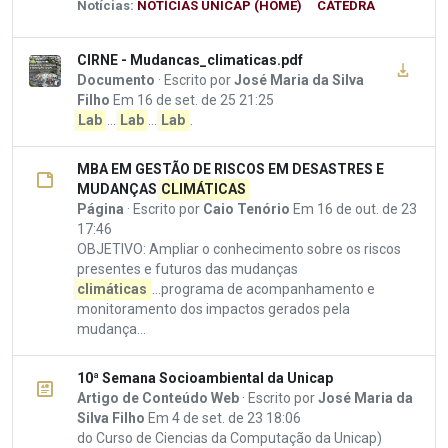
Notícias:
NOTÍCIAS UNICAP (HOME)
CÁTEDRA
CIRNE - Mudancas_climaticas.pdf
Documento
· Escrito por
José Maria da Silva
Filho
Em 16 de set. de 25 21:25
Lab
....
Lab
....
Lab
.
MBA EM GESTÃO DE RISCOS EM DESASTRES E
MUDANÇAS
CLIMÁTICAS
Página
· Escrito por
Caio Tenório
Em 16 de out. de 23
17:46
OBJETIVO: Ampliar o conhecimento sobre os riscos
presentes e futuros das mudanças
climáticas
...programa de acompanhamento e
monitoramento dos impactos gerados pela
mudança...
10ª Semana Socioambiental da Unicap
Artigo de Conteúdo Web
· Escrito por
José Maria da
Silva Filho
Em 4 de set. de 23 18:06
do Curso de Ciencias da Computação da Unicap)