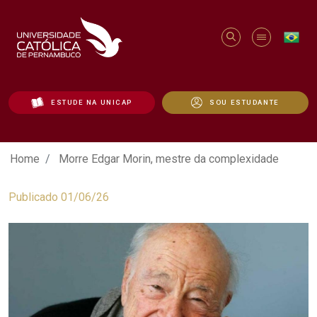
ESTUDE NA UNICAP
SOU ESTUDANTE
Morre Edgar Morin, mestre da complexid
Home
Morre Edgar Morin, mestre da complexidade
Publicado 01/06/26