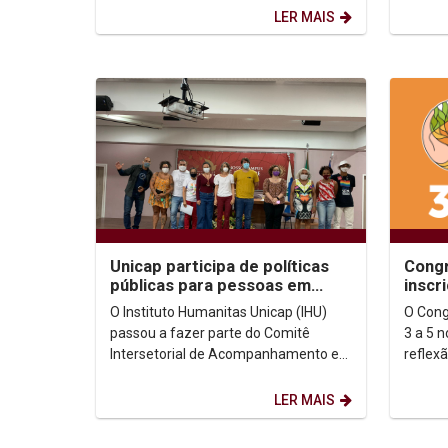
outubro, uma Carta...
da...
LER MAIS
Unicap participa de políticas
Congr
públicas para pessoas em
inscr
situação de rua
de tr
O Instituto Humanitas Unicap (IHU)
O Cong
passou a fazer parte do Comitê
3 a 5 
Intersetorial de Acompanhamento e
reflex
Monitoramento da Política Municipal
temas 
para a População em...
Francis
LER MAIS