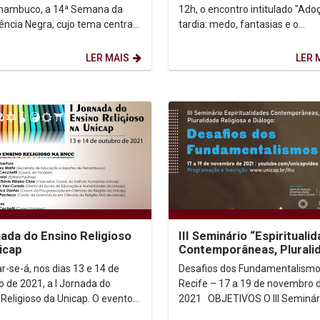
nambuco, a 14ª Semana da
12h, o encontro intitulado "Ado
ência Negra, cujo tema central
tardia: medo, fantasias e o
itula: O Movimento Negro como...
acolhimento de mães e pais", a
da...
LER MAIS
LER 
nada do Ensino Religioso
III Seminário “Espirituali
icap
Contemporâneas, Plurali
Religiosa e Diálogo”
r-se-á, nos dias 13 e 14 de
Desafios dos Fundamentalism
o de 2021, a I Jornada do
Recife – 17 a 19 de novembro 
 Religioso da Unicap. O evento
2021 OBJETIVOS O III Seminário
ealizado pelo Curso de Ciências
“Espiritualidades Contemporân