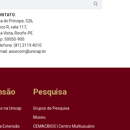
ONTATO:
a do Príncipe, 526,
oco R, sala 117,
a Vista, Recife-PE.
p: 50050-900.
lefone: (81) 2119.4010.
mail: assecom@unicap.br
nsão
Pesquisa
o na Unicap
Grupos de Pesquisa
Museu
a Extensão
CEMACBIOS | Centro Multiusuário