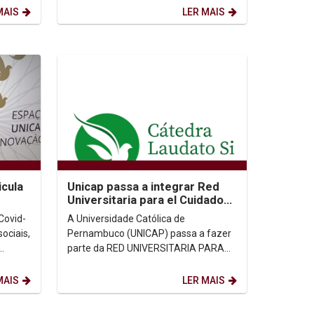
Comissão Teológica Internacional...
MAIS
LER MAIS
icula
Unicap passa a integrar Red
Universitaria para el Cuidado
de La Casa Común
Covid-
A Universidade Católica de
ociais,
Pernambuco (UNICAP) passa a fazer
parte da RED UNIVERSITARIA PARA
endo
EL CUIDADO DE LA CASA COMÚN,
através da Cátedra Laudato Si’,...
MAIS
LER MAIS