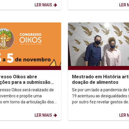
Pluralidade...
LER MAIS
LER 
esso Oikos abre
Mestrado em História art
ições para a submissão
doação de alimentos
abalhos
resso Oikos será realizado de
Se por um lado a pandemia de 
novembro e propõe uma
19 acentuou as desigualdades s
ão em torno da articulação dos
por outro fez revelar gestos de
emergentes do pontificado de
empatia. É o que está acontec
co - Educação,...
em mais uma ação...
LER MAIS
LER 