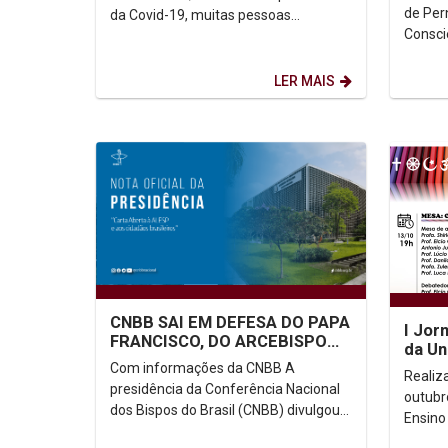
de Per
da Covid-19, muitas pessoas
Consci
perderam seus empregos e muitas
se int
famílias tiveram redução...
LER MAIS
CNBB SAI EM DEFESA DO PAPA
I Jor
FRANCISCO, DO ARCEBISPO
da Un
DE APARECIDA (SP) DOM
Com informações da CNBB A
Realiza
ORLANDO BRANDES E DO...
presidência da Conferência Nacional
outubr
dos Bispos do Brasil (CNBB) divulgou
Ensino
na manhã deste domingo, 17 de
será r