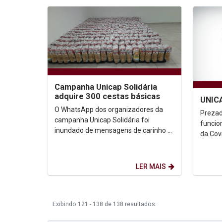
Campanha Unicap Solidária
adquire 300 cestas básicas
UNICA
O WhatsApp dos organizadores da
Prezad
campanha Unicap Solidária foi
funcionários, Por 
inundado de mensagens de carinho e
da Cov
gratidão quando as primeiras cestas
perder
básicas começaram a ser...
família
LER MAIS
Exibindo 121 - 138 de 138 resultados.