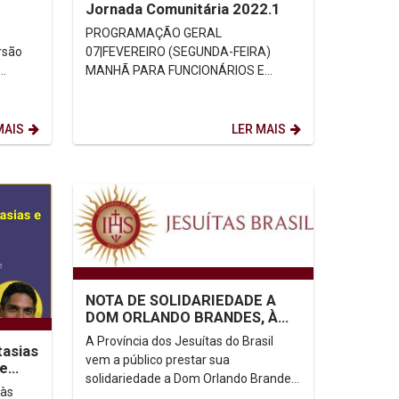
Jornada Comunitária 2022.1
PROGRAMAÇÃO GERAL
rsão
07|FEVEREIRO (SEGUNDA-FEIRA)
MANHÃ PARA FUNCIONÁRIOS E
PROFESSORES Meio Digital:
https://www.youtube.com/unicapvide
o 9h - Abertura da...
MAIS
LER MAIS
NOTA DE SOLIDARIEDADE A
DOM ORLANDO BRANDES, À
CNBB E AO PAPA FRANCISCO
A Província dos Jesuítas do Brasil
tasias
vem a público prestar sua
 e
solidariedade a Dom Orlando Brandes,
 às
Arcebispo de Aparecida, à