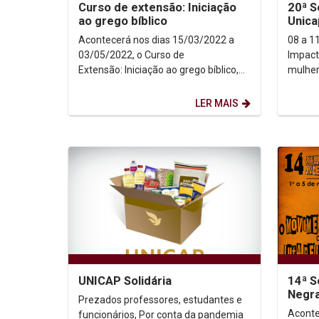
Curso de extensão: Iniciação
20ª S
ao grego bíblico
Unica
Acontecerá nos dias 15/03/2022 a
08 a 11 
03/05/2022, o Curso de
Impact
Extensão: Iniciação ao grego bíblico,
mulher
fruto da parceria entre o Instituto
Lema: 
Humanitas Unicap e a...
celebra
LER MAIS
UNICAP Solidária
14ª S
Negr
Prezados professores, estudantes e
Aconte
funcionários, Por conta da pandemia