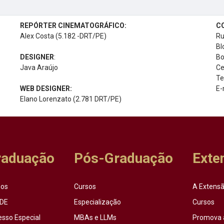
REPÓRTER CINEMATOGRÁFICO:
C
Alex Costa (5.182 -DRT/PE)
Ru
Bl
DESIGNER
:
Bo
Java Araújo
Ce
Te
WEB DESIGNER:
E-
Elano Lorenzato (2.781 DRT/PE)
raduação
Pós-Graduação
Exte
sos
Cursos
A Extensã
DE
Especialização
Cursos
esso Especial
MBAs e LLMs
Promova 