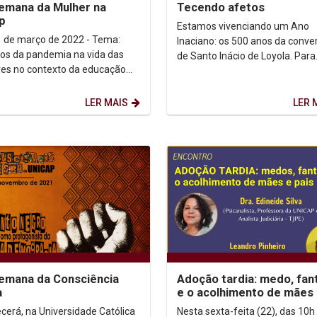
emana da Mulher na
Tecendo afetos
p
Estamos vivenciando um Ano
de março de 2022 - Tema:
Inaciano: os 500 anos da conve
os da pandemia na vida das
de Santo Inácio de Loyola. Para
es no contexto da educação
comemorar este ano jubilar, a
Discutindo a (re)existencia e
Universidade Católica de...
ndo a...
LER MAIS
LER 
emana da Consciência
Adoção tardia: medo, fan
a
e o acolhimento de mães
pais
cerá, na Universidade Católica
Nesta sexta-feita (22), das 10h