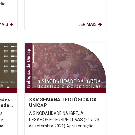
ção
Conferência Nacional dos Bispos...
través
MAIS
LER MAIS
dades
XXV SEMANA TEOLÓGICA DA
dade
UNICAP
os
A SINODALIDADE NA IGREJA:
de
DESAFIOS E PERSPECTIVAS (21 a 23
de setembro 2021) Apresentação
eas,
Como afirma o Documento da