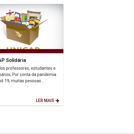
P Solidária
os professores, estudantes e
conta da pandemia
id-19, muitas pessoas
am seus empregos e muitas
s tiveram redução...
LER MAIS