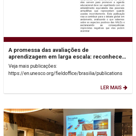
A promessa das avaliações de
aprendizagem em larga escala: reconhecer
os limites para desbloquear...
Veja mais publicações:
https://en.unesco.org/fieldoffice/brasilia/publications
LER MAIS