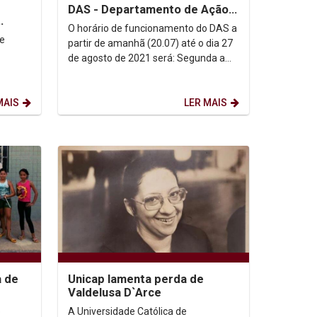
DAS - Departamento de Ação
Social
O horário de funcionamento do DAS a
de
partir de amanhã (20.07) até o dia 27
de agosto de 2021 será: Segunda a
sexta - 9h às 14h (20/07 a 27/08)
os (UIA
Rio...
MAIS
LER MAIS
a de
Unicap lamenta perda de
Valdelusa D`Arce
o
A Universidade Católica de