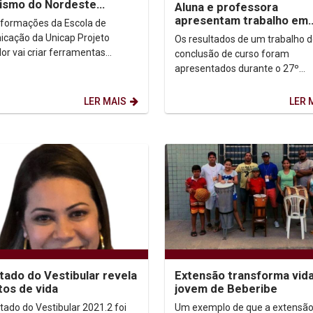
lismo do Nordeste
Aluna e professora
ionados em desafio de
apresentam trabalho em
formações da Escola de
ção do Google
congresso mundial de
ção da Unicap Projeto
Os resultados de um trabalho 
arquitetura
or vai criar ferramentas
conclusão de curso foram
gicas e conteúdo jornalístico
apresentados durante o 27º
vel para pessoas com...
Congresso Mundial de Arquitet
2021), que está acontecendo no 
LER MAIS
LER 
tado do Vestibular revela
Extensão transforma vid
tos de vida
jovem de Beberibe
tado do Vestibular 2021.2 foi
Um exemplo de que a extensã