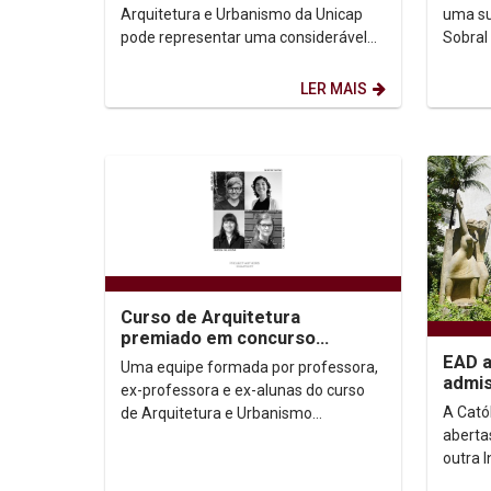
Arquitetura e Urbanismo da Unicap
uma su
pode representar uma considerável
Sobral
mudança urbanística na cidade de
primei
Goiana, Zona da...
com a n
LER MAIS
Curso de Arquitetura
premiado em concurso
internacional
EAD a
Uma equipe formada por professora,
admis
ex-professora e ex-alunas do curso
2021
A Cató
de Arquitetura e Urbanismo
aberta
(@arquiteturaunicap) Unicap foi
outra I
premiada em um...
para p