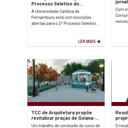
jorna
Processo Seletivo do
selec
Vestibular 2021.2
Com in
A Universidade Católica de
inova
Comunica
Pernambuco está com inscrições
venced
abertas para o 2º Processo Seletivo
tecnoló
do Vestibular 2021.2 Os candidatos
acessí
devem se inscrever pelo...
LER MAIS
TCC de Arquitetura propõe
Resul
revitalizar praças de Goiana-
proje
PE
Um trabalho de conclusão do curso de
O resul