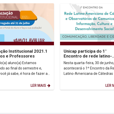
ação Institucional 2021.1
Unicap participa do 1°
nos e Professores
Encontro de rede latino-
americana de cátedras
) aluno(a) Estamos
Nesta quarta-feira, 30 de junho
do ao final do semestre e,
acontecerá o 1º Encontro da R
ocê já sabe, é hora de fazer a
Latino-Americana de Cátedras
ção. Ouvir a sua opinião tem
Observatórios de Comunicação
ignificado para...
Informação, Cultura e...
LER MAIS
LER 