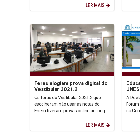
cursos 
LER MAIS
Feras elogiam prova digital do
Educa
Vestibular 2021.2
UNES
Os feras do Vestibular 2021.2 que
A Decl
escolheram não usar as notas do
Fórum 
Enem fizeram provas online ao longo
na Cor
desta terça-feira (6). Eles
confio
responderam a questões...
coorde
LER MAIS