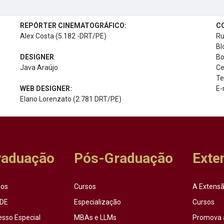
REPÓRTER CINEMATOGRÁFICO:
C
Alex Costa (5.182 -DRT/PE)
Ru
Bl
DESIGNER
:
Bo
Java Araújo
Ce
Te
WEB DESIGNER:
E-
Elano Lorenzato (2.781 DRT/PE)
raduação
Pós-Graduação
Exte
sos
Cursos
A Extensã
DE
Especialização
Cursos
esso Especial
MBAs e LLMs
Promova 