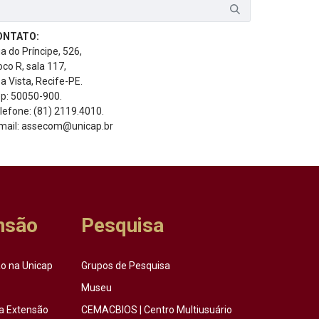
ONTATO:
a do Príncipe, 526,
oco R, sala 117,
a Vista, Recife-PE.
p: 50050-900.
lefone: (81) 2119.4010.
mail: assecom@unicap.br
nsão
Pesquisa
o na Unicap
Grupos de Pesquisa
Museu
a Extensão
CEMACBIOS | Centro Multiusuário