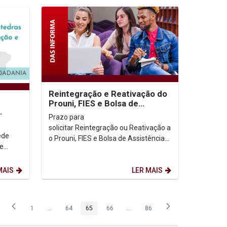
Reintegração e Reativação do
Prouni, FIES e Bolsa de
Assistência Social para 2021.2
Prazo para
,
solicitar Reintegração ou Reativação a
ede
o Prouni, FIES e Bolsa de Assistência
 e
Social para...
 e
MAIS
LER MAIS
1
...
64
65
66
...
86
Página
Páginas intermediárias Usar ABA para navegar.
Página
Página
Página
Páginas intermediárias Usar ABA p
Página