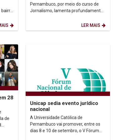
Pernambuco, por meio do curso de
 bairro
Jornalismo, lamenta profundamente
ife, no
o falecimento da ex-professora e
jornalista Valdelusa D`Arce....
MAIS
LER MAIS
em 28
Unicap sedia evento jurídico
nacional
A Universidade Católica de
Pernambuco vai promover, entre os
8
dias 8 e 10 de setembro, o V Fórum
Nacional de Clínicas Jurídicas, que vai