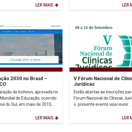
de...
LER MAIS
LER 
ção 2030 no Brasil –
V Fórum Nacional de Clíni
CO
Jurídicas
aração de Incheon, aprovada no
Estão abertas as inscrições par
Mundial de Educação, ocorrido
Fórum Nacional de Clínicas Jurí
eia do Sul, em maio de 2015,
o presente evento visa reunir
u à UNESCO a liderança e
pesquisadores em direitos hu
nação da...
para...
LER MAIS
LER 