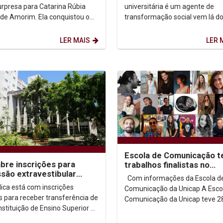
rpresa para Catarina Rúbia
universitária é um agente de
 de Amorim. Ela conquistou o
transformação social vem lá do
ro lugar no processo seletivo
de Beberibe, Zona Norte do Rec
ota...
limite com Olinda. A...
LER MAIS
LER 
Escola de Comunicação t
bre inscrições para
trabalhos finalistas no
são extravestibular
Expocom
Com informações da Escola de
.2
lica está com inscrições
Comunicação da Unicap A Escola de
s para receber transferência de
Comunicação da Unicap teve 2
nstituição de Ensino Superior e
trabalhos selecionados como
ortadores de diploma para os
finalistas para a ...