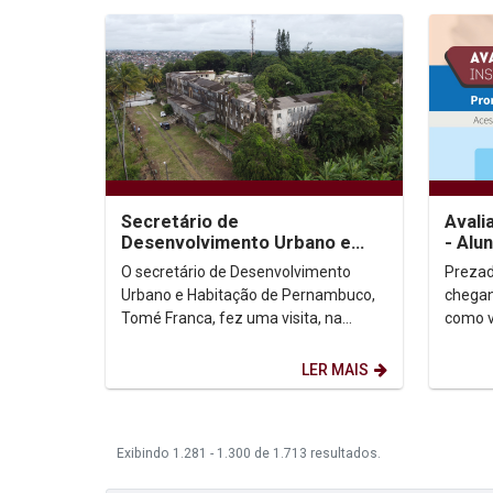
Secretário de
Avali
Desenvolvimento Urbano e
- Alu
Habitação de PE visita Campus
O secretário de Desenvolvimento
Prezado(a
Olinda
Urbano e Habitação de Pernambuco,
chegan
Tomé Franca, fez uma visita, na
como v
manhã desta quinta-feira (1º), às
avalia
instalações do futuro...
muito s
LER MAIS
Exibindo 1.281 - 1.300 de 1.713 resultados.