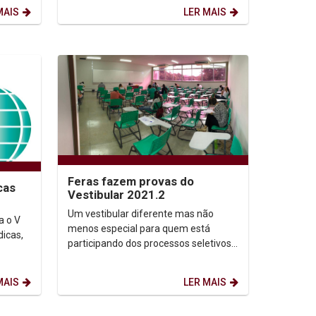
reunir pesquisadores...
MAIS
LER MAIS
Feras fazem provas do
cas
Vestibular 2021.2
Um vestibular diferente mas não
a o V
menos especial para quem está
dicas,
participando dos processos seletivos
da Universidade Católica de
manos
Pernambuco 2021.2. No caso de...
MAIS
LER MAIS