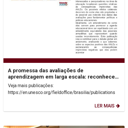
A promessa das avaliações de
aprendizagem em larga escala: reconhecer
os limites para desbloquear...
Veja mais publicações:
https://en.unesco.org/fieldoffice/brasilia/publications
LER MAIS