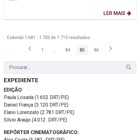
LER MAIS
Exibindo 1.681 - 1.700 de 1.713 resultados.
1
...
84
85
86
Página
Páginas intermediárias Usar ABA para nave
Página
Página
Página
EXPEDIENTE
EDIÇÃO
:
Paula Losada (1.652 DRT/PE)
Daniel França (3.120 DRT/PE)
Elano Lorenzato (2.781 DRT/PE)
Sílvio Araújo (4.012 DRT/PE)
REPÓRTER CINEMATOGRÁFICO:
Alex Costa (5.182 -DRT/PE)