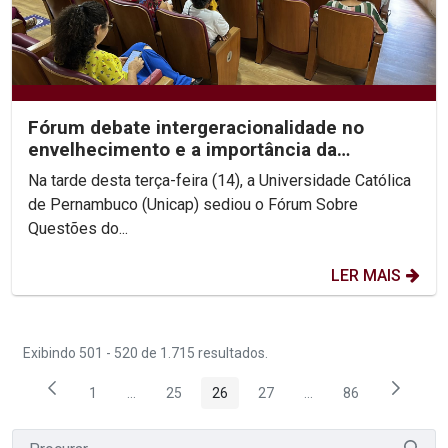
Fórum debate intergeracionalidade no
envelhecimento e a importância da
convivência entre gerações
Na tarde desta terça-feira (14), a Universidade Católica
de Pernambuco (Unicap) sediou o Fórum Sobre
Questões do...
LER MAIS
Exibindo 501 - 520 de 1.715 resultados.
1
...
25
26
27
...
86
Página
Páginas intermediárias Usar ABA para navegar.
Página
Página
Página
Páginas intermediária
Página