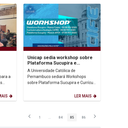
Unicap sedia workshop sobre
Plataforma Sucupira e
ade
Currículo Lattes em fevereiro
A Universidade Católica de
para a
Pernambuco sediará Workshops
as
sobre Plataforma Sucupira e Currículo
tólica
Lattes, ministrados pelo consultor
Clemilson Marques Batista,...
MAIS
LER MAIS
1
...
84
85
86
Página
Páginas intermediárias Usar ABA para navegar.
Página
Página
Página