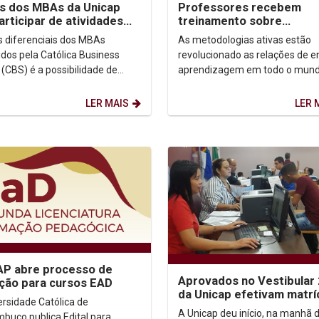
s dos MBAs da Unicap
Professores recebem
articipar de atividades
treinamento sobre
rtugal
metodologia Problem Ba
 diferenciais dos MBAs
As metodologias ativas estão
Learning (PBL)
idos pela Católica Business
revolucionado as relações de e
 (CBS) é a possibilidade de
aprendizagem em todo o mund
ipar da Semana Internacional na
Católica, vários cursos de gra
de negócios da...
estão transformando...
LER MAIS
LER 
AP abre processo de
Aprovados no Vestibular
ição para cursos EAD
da Unicap efetivam matrí
ersidade Católica de
vivem a expectativa pelo 
A Unicap deu início, na manhã 
buco publica Edital para