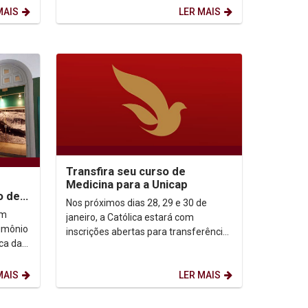
MAIS
LER MAIS
Transfira seu curso de
Medicina para a Unicap
o de
Nos próximos dias 28, 29 e 30 de
io
em
janeiro, a Católica estará com
rimônio
inscrições abertas para transferência
ca da
do curso de Medicina de outra IES
nambuco
para a Unicap. As...
MAIS
LER MAIS