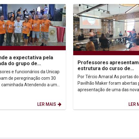
nde a expectativa pela
Professores apresentam
da do grupo de
estrutura do curso de
rinas e peregrinos da
sores e funcionários da Unicap
Engenharia da Complexid
p
Por Tércio Amaral As portas do
ipam de peregrinação com 30
Pavilhão Maker foram abertas 
inhada Atendendo a uma
apresentação de uma das nov
ação do Bispo da Diocese de
graduações da Universidade Ca
 Dom...
de Pernambuco: o curso...
LER MAIS
LER 