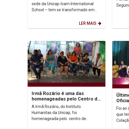
móveis
sede da Unicap-Icam International
Segund
School – tem se transformado em
e Filo
um verdadeiro laboratório de
Pedagóg
criatividade durante as...
LER MAIS
Irmã Rozário é uma das
Últim
homenageadas pelo Centro de
Ofici
Referência Clarice Lispector
com c
A Irmã Rozário, do Instituto
Foi ao
Ciênci
Humanitas da Unicap, foi
que te
homenageada pelo centro de
Colaçã
Referência Clarice Lispector que
Univer