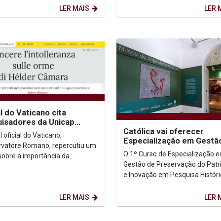
buco. A solenidade
Ciências Sociais da...
LER MAIS
LER 
ceu...
l do Vaticano cita
isadores da Unicap
Católica vai oferecer
referências em diálogo
l oficial do Vaticano,
Especialização em Gestã
-religioso
rvatore Romano, repercutiu um
Preservação do Patrimôn
O 1º Curso de Especialização 
 sobre a importância da
Histórico
Gestão de Preservação do Pat
cia no diálogo inter-religioso e
e Inovação em Pesquisa Históri
ico publicado...
Universidade Católica de Per
terá as...
LER MAIS
LER 