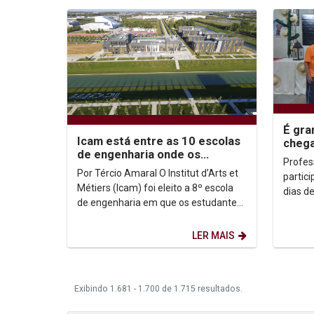
É gra
Icam está entre as 10 escolas
chega
de engenharia onde os
pereg
Profes
estudantes são mais felizes
Unica
Por Tércio Amaral O Institut d’Arts et
partic
Métiers (Icam) foi eleito a 8º escola
dias de cam
de engenharia em que os estudantes
convoc
são mais felizes no HappyAtSchool,
Cratos,
da...
LER MAIS
Exibindo 1.681 - 1.700 de 1.715 resultados.