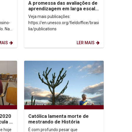
A promessa das avaliações de
aprendizagem em larga escala:
sed
reconhecer os limites para
Veja mais publicações:
desbloquear...
nsino-
https://en.unesco.org/fieldoffice/brasi
o. Na
lia/publications
duação
MAIS
LER MAIS
 2020
Católica lamenta morte de
cula e
mestrando de História
início
de hoje
É com profundo pesar que