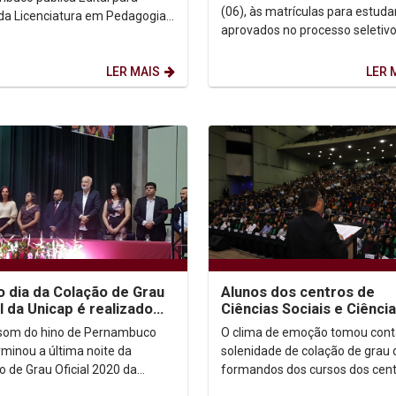
das aula
(06), às matrículas para estud
a Licenciatura em Pedagogia
aprovados no processo seletiv
sofia (1 ano) e Formação
2020.1. O primeiro dia matrícul
ica em Filosofia (1 ano)....
dedicado para o...
LER MAIS
LER 
o dia da Colação de Grau
Alunos dos centros de
al da Unicap é realizado
Ciências Sociais e Ciênci
ursos do Centro de
Biológicas e Saúde parti
 som do hino de Pernambuco
O clima de emoção tomou cont
as...
da segunda noite...
rminou a última noite da
solenidade de colação de grau 
o de Grau Oficial 2020 da
formandos dos cursos dos cent
sidade Católica de
Ciências Biológicas e Saúde e 