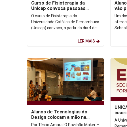
Curso de Fisioterapia da
Aluno
Unicap convoca pessoas
vão p
vítimas de AVC para participar
em Po
O curso de Fisioterapia da
Um dos
de pesquisa...
Universidade Católica de Pernambuco
oferec
(Unicap) convoca, a partir do dia 4 de
School
fevereiro, pessoas que já sofreram
partic
Acidente Vascular...
escola 
LER MAIS
UNIC
Alunos de Tecnologias do
inscr
Design colocam a mão na
A Univ
massa e criam seus próprios
Por Tércio Amaral O Pavilhão Maker –
Pernam