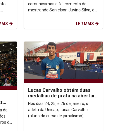
antes
comunicamos o falecimento do
o
mestrando Sonielson Juvino Silva, do
a é
Programa de Pós-Graduação em
História - PPGH, ocorrido ontem...
MAIS
LER MAIS
Lucas Carvalho obtém duas
medalhas de prata na abertura
do circuito mundial paralímpico
as
Nos dias 24, 25, e 26 de janeiro, o
cipam
atleta da Unicap, Lucas Carvalho
a da
(aluno do curso de jornalismo),
dos
participou da etapa do circuito
ros de
mundial paralímpico em...
de