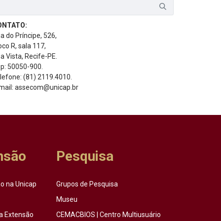
ONTATO:
a do Príncipe, 526,
oco R, sala 117,
a Vista, Recife-PE.
p: 50050-900.
lefone: (81) 2119.4010.
mail: assecom@unicap.br
nsão
Pesquisa
o na Unicap
Grupos de Pesquisa
Museu
a Extensão
CEMACBIOS | Centro Multiusuário