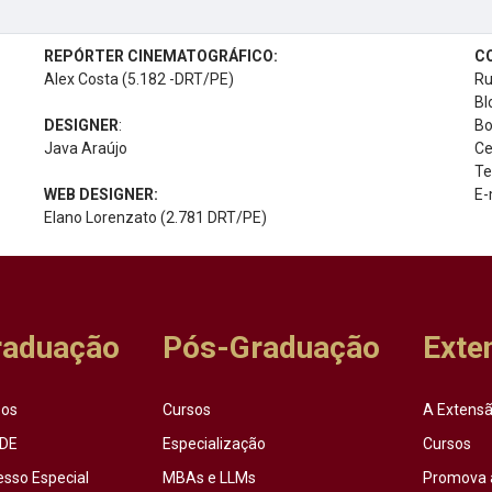
REPÓRTER CINEMATOGRÁFICO:
C
Alex Costa (5.182 -DRT/PE)
Ru
Bl
DESIGNER
:
Bo
Java Araújo
Ce
Te
WEB DESIGNER:
E-
Elano Lorenzato (2.781 DRT/PE)
raduação
Pós-Graduação
Exte
sos
Cursos
A Extensã
DE
Especialização
Cursos
esso Especial
MBAs e LLMs
Promova 