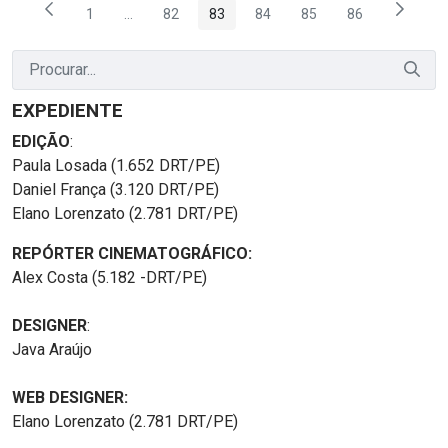
1
...
82
83
84
85
86
Página
Páginas intermediárias Usar ABA para navegar.
Página
Página
Página
Página
Página
EXPEDIENTE
EDIÇÃO
:
Paula Losada (1.652 DRT/PE)
Daniel França (3.120 DRT/PE)
Elano Lorenzato (2.781 DRT/PE)
REPÓRTER CINEMATOGRÁFICO:
Alex Costa (5.182 -DRT/PE)
DESIGNER
:
Java Araújo
WEB DESIGNER:
Elano Lorenzato (2.781 DRT/PE)