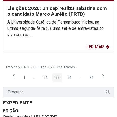
Eleições 2020: Unicap realiza sabatina com
o candidato Marco Aurélio (PRTB)
A Universidade Católica de Pernambuco iniciou, na
última segunda-feira (5), uma série de entrevistas ao
vivo com os...
LER MAIS
Exibindo 1.481 - 1.500 de 1.715 resultados.
1
...
74
75
76
...
86
Página
Páginas intermediárias Usar ABA para navegar.
Página
Página
Página
Páginas intermediária
Página
EXPEDIENTE
EDIÇÃO
: