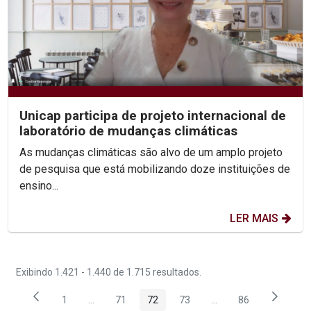
Unicap participa de projeto internacional de
laboratório de mudanças climáticas
As mudanças climáticas são alvo de um amplo projeto
de pesquisa que está mobilizando doze instituições de
ensino...
LER MAIS
Exibindo 1.421 - 1.440 de 1.715 resultados.
1
...
71
72
73
...
86
Página
Páginas intermediárias Usar ABA para navegar.
Página
Página
Página
Páginas intermediária
Página