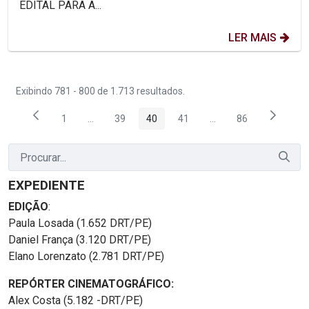
EDITAL PARA A...
LER MAIS
Exibindo 781 - 800 de 1.713 resultados.
1
...
39
40
41
...
86
Página
Páginas intermediárias Usar ABA para navegar.
Página
Página
Página
Páginas intermediária
Página
EXPEDIENTE
EDIÇÃO
:
Paula Losada (1.652 DRT/PE)
Daniel França (3.120 DRT/PE)
Elano Lorenzato (2.781 DRT/PE)
REPÓRTER CINEMATOGRÁFICO:
Alex Costa (5.182 -DRT/PE)