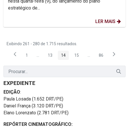
nesta quarta-feira (9), do lançamento do plano
estratégico de...
LER MAIS
Exibindo 261 - 280 de 1.715 resultados.
1
...
13
14
15
...
86
Página
Páginas intermediárias Usar ABA para navegar.
Página
Página
Página
Páginas intermediária
Página
EXPEDIENTE
EDIÇÃO
:
Paula Losada (1.652 DRT/PE)
Daniel França (3.120 DRT/PE)
Elano Lorenzato (2.781 DRT/PE)
REPÓRTER CINEMATOGRÁFICO: