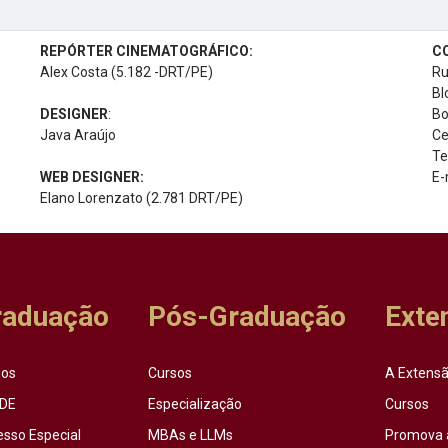
REPÓRTER CINEMATOGRÁFICO:
C
Alex Costa (5.182 -DRT/PE)
Ru
Bl
DESIGNER
:
Bo
Java Araújo
Ce
Te
WEB DESIGNER:
E-
Elano Lorenzato (2.781 DRT/PE)
raduação
Pós-Graduação
Exte
sos
Cursos
A Extensã
DE
Especialização
Cursos
esso Especial
MBAs e LLMs
Promova 