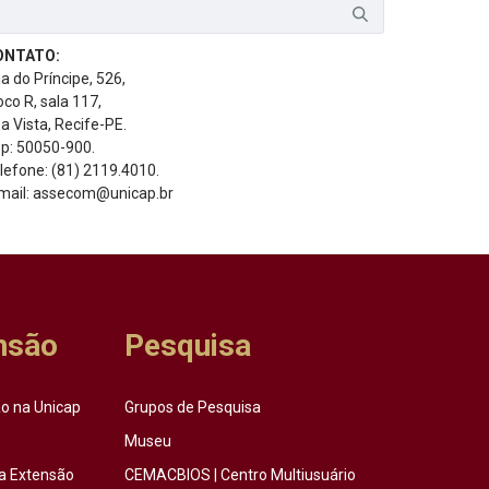
ONTATO:
a do Príncipe, 526,
oco R, sala 117,
a Vista, Recife-PE.
p: 50050-900.
lefone: (81) 2119.4010.
mail: assecom@unicap.br
nsão
Pesquisa
o na Unicap
Grupos de Pesquisa
Museu
a Extensão
CEMACBIOS | Centro Multiusuário