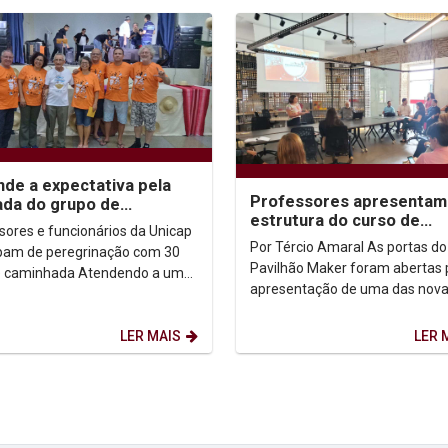
nde a expectativa pela
Professores apresentam
da do grupo de
estrutura do curso de
rinas e peregrinos da
sores e funcionários da Unicap
Engenharia da Complexid
p
Por Tércio Amaral As portas do
ipam de peregrinação com 30
Pavilhão Maker foram abertas 
inhada Atendendo a uma
apresentação de uma das nov
ação do Bispo da Diocese de
graduações da Universidade Ca
 Dom...
de Pernambuco: o curso...
LER MAIS
LER 