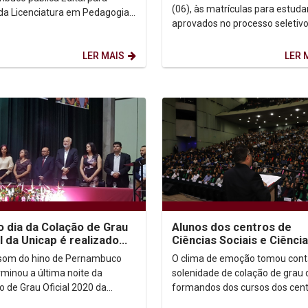
das aula
(06), às matrículas para estud
a Licenciatura em Pedagogia
aprovados no processo seletiv
sofia (1 ano) e Formação
2020.1. O primeiro dia matrícul
ica em Filosofia (1 ano)....
dedicado para o...
LER MAIS
LER 
o dia da Colação de Grau
Alunos dos centros de
al da Unicap é realizado
Ciências Sociais e Ciênci
ursos do Centro de
Biológicas e Saúde parti
 som do hino de Pernambuco
O clima de emoção tomou cont
as...
da segunda noite...
rminou a última noite da
solenidade de colação de grau 
o de Grau Oficial 2020 da
formandos dos cursos dos cent
sidade Católica de
Ciências Biológicas e Saúde e 