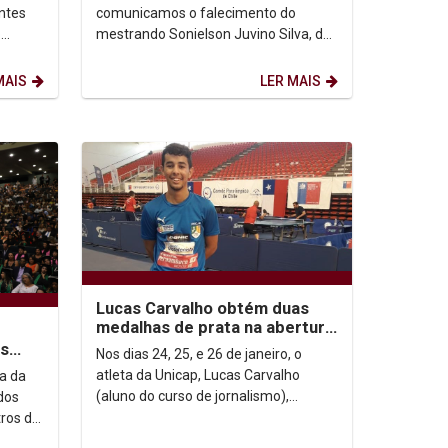
antes
comunicamos o falecimento do
o
mestrando Sonielson Juvino Silva, do
a é
Programa de Pós-Graduação em
História - PPGH, ocorrido ontem...
MAIS
LER MAIS
Lucas Carvalho obtém duas
medalhas de prata na abertura
do circuito mundial paralímpico
as
Nos dias 24, 25, e 26 de janeiro, o
cipam
atleta da Unicap, Lucas Carvalho
a da
(aluno do curso de jornalismo),
dos
participou da etapa do circuito
ros de
mundial paralímpico em...
de