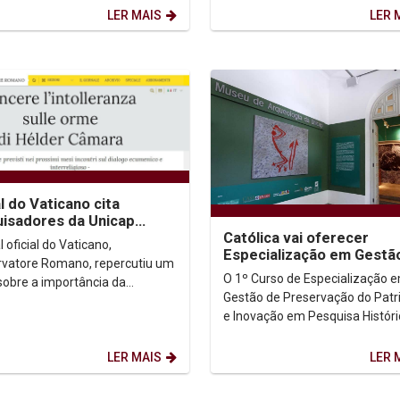
buco. A solenidade
Ciências Sociais da...
LER MAIS
LER 
ceu...
l do Vaticano cita
isadores da Unicap
Católica vai oferecer
referências em diálogo
l oficial do Vaticano,
Especialização em Gestã
-religioso
rvatore Romano, repercutiu um
Preservação do Patrimôn
O 1º Curso de Especialização 
 sobre a importância da
Histórico
Gestão de Preservação do Pat
cia no diálogo inter-religioso e
e Inovação em Pesquisa Históri
ico publicado...
Universidade Católica de Per
terá as...
LER MAIS
LER 