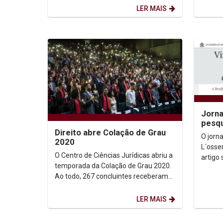
prestou homenagem às 16
Pernam
LER MAIS
mulheres...
aconte
Jorna
pesqu
Direito abre Colação de Grau
como 
O jorna
2020
inter
L`osse
O Centro de Ciências Jurídicas abriu a
artigo
temporada da Colação de Grau 2020.
tolerân
Ao todo, 267 concluintes receberam
ecumên
os diplomas devidamente
reconhecidos e assinados...
LER MAIS