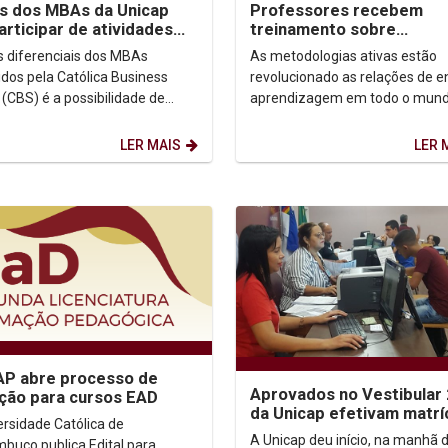
s dos MBAs da Unicap
Professores recebem
articipar de atividades
treinamento sobre
rtugal
metodologia Problem Ba
 diferenciais dos MBAs
As metodologias ativas estão
Learning (PBL)
idos pela Católica Business
revolucionado as relações de e
 (CBS) é a possibilidade de
aprendizagem em todo o mund
ipar da Semana Internacional na
Católica, vários cursos de gra
de negócios da...
estão transformando...
LER MAIS
LER 
AP abre processo de
Aprovados no Vestibular
ição para cursos EAD
da Unicap efetivam matrí
ersidade Católica de
vivem a expectativa pelo 
A Unicap deu início, na manhã 
buco publica Edital para