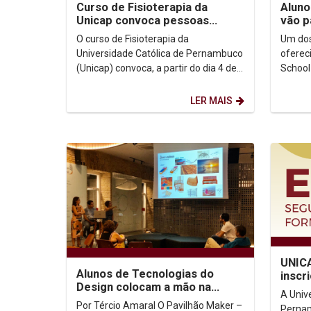
Curso de Fisioterapia da
Aluno
Unicap convoca pessoas
vão p
vítimas de AVC para participar
em Po
O curso de Fisioterapia da
Um dos
de pesquisa...
Universidade Católica de Pernambuco
oferec
(Unicap) convoca, a partir do dia 4 de
School
fevereiro, pessoas que já sofreram
partic
Acidente Vascular...
escola 
LER MAIS
UNIC
Alunos de Tecnologias do
inscr
Design colocam a mão na
A Univ
massa e criam seus próprios
Por Tércio Amaral O Pavilhão Maker –
Pernam