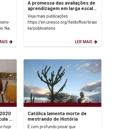
A promessa das avaliações de
aprendizagem em larga escala:
sed
reconhecer os limites para
Veja mais publicações:
desbloquear...
nsino-
https://en.unesco.org/fieldoffice/brasi
o. Na
lia/publications
duação
MAIS
LER MAIS
 2020
Católica lamenta morte de
cula e
mestrando de História
início
de hoje
É com profundo pesar que