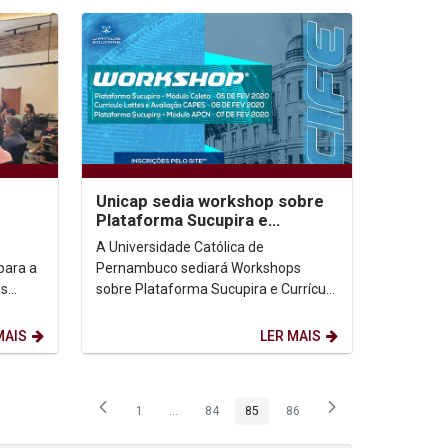
Unicap sedia workshop sobre
Plataforma Sucupira e
ade
Currículo Lattes em fevereiro
A Universidade Católica de
para a
Pernambuco sediará Workshops
as
sobre Plataforma Sucupira e Currículo
tólica
Lattes, ministrados pelo consultor
Clemilson Marques Batista,...
MAIS
LER MAIS
1
...
84
85
86
Página
Páginas intermediárias Usar ABA para navegar.
Página
Página
Página