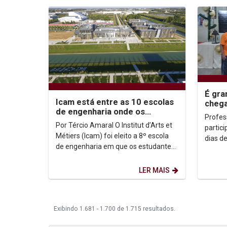
É gra
Icam está entre as 10 escolas
chega
de engenharia onde os
pereg
Profes
estudantes são mais felizes
Unica
Por Tércio Amaral O Institut d’Arts et
partic
Métiers (Icam) foi eleito a 8º escola
dias de cam
de engenharia em que os estudantes
convoc
são mais felizes no HappyAtSchool,
Cratos,
da...
LER MAIS
Exibindo 1.681 - 1.700 de 1.715 resultados.