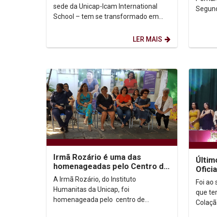
móveis
sede da Unicap-Icam International
Segund
School – tem se transformado em
e Filo
um verdadeiro laboratório de
Pedagóg
criatividade durante as...
LER MAIS
Irmã Rozário é uma das
Últim
homenageadas pelo Centro de
Ofici
Referência Clarice Lispector
com c
A Irmã Rozário, do Instituto
Foi ao
Ciênci
Humanitas da Unicap, foi
que te
homenageada pelo centro de
Colaçã
Referência Clarice Lispector que
Univer