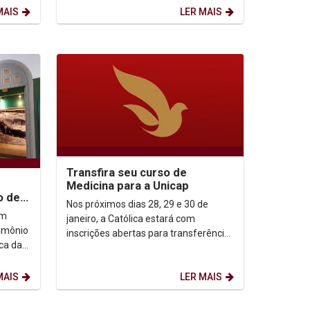
MAIS
LER MAIS
Transfira seu curso de
Medicina para a Unicap
o de
Nos próximos dias 28, 29 e 30 de
io
em
janeiro, a Católica estará com
rimônio
inscrições abertas para transferência
ca da
do curso de Medicina de outra IES
nambuco
para a Unicap. As...
MAIS
LER MAIS