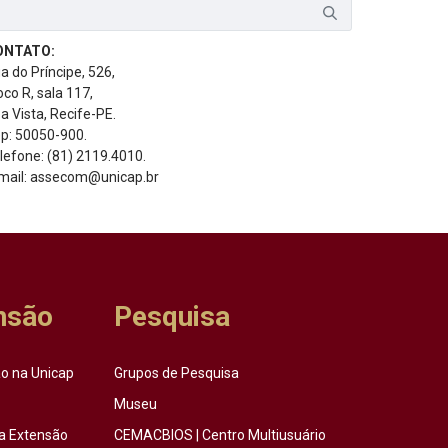
ONTATO:
a do Príncipe, 526,
oco R, sala 117,
a Vista, Recife-PE.
p: 50050-900.
lefone: (81) 2119.4010.
mail: assecom@unicap.br
nsão
Pesquisa
o na Unicap
Grupos de Pesquisa
Museu
a Extensão
CEMACBIOS | Centro Multiusuário