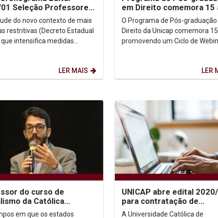
01 Seleção Professores
em Direito comemora 15
udistas EaD
com série de webninars
tude do novo contexto de mais
O Programa de Pós-graduação
s restritivas (Decreto Estadual
Direito da Unicap comemora 15
 que intensifica medidas
promovendo um Ciclo de Webin
tivas com vistas à contenção da
(videoconferências pela Intern
e...
o tema Cidadania,...
LER MAIS
LER 
ssor do curso de
UNICAP abre edital 2020
lismo da Católica
para contratação de
vista Drauzio Varella em
professores conteudista
pos em que os estados
A Universidade Católica de