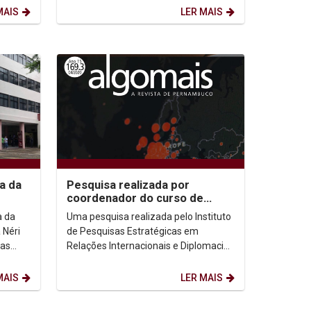
MAIS
LER MAIS
a da
Pesquisa realizada por
coordenador do curso de
sicas
Ciência Política lança luz sobre
a da
Uma pesquisa realizada pelo Instituto
combate à...
de Pesquisas Estratégicas em
das
Relações Internacionais e Diplomacia
o
(Iperid) lança luz sobre as políticas
públicas que...
MAIS
LER MAIS