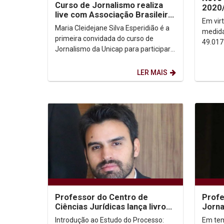
Curso de Jornalismo realiza
2020/
live com Associação Brasileira
Conte
Em vir
de Jornalismo Investigativo
Maria Cleidejane Silva Esperidião é a
medida
primeira convidada do curso de
49.017
Jornalismo da Unicap para participar
restri
de uma live. O evento pretende tratar
curva d
de vários...
LER MAIS
Professor do Centro de
Profe
Ciências Jurídicas lança livro
Jorna
sobre fundamentos do
entre
Introdução ao Estudo do Processo:
Em tem