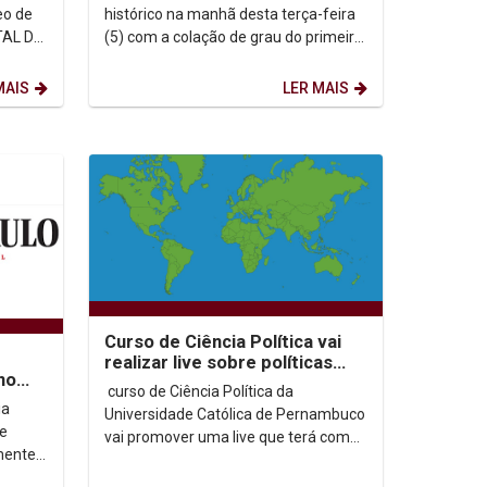
eo de
histórico na manhã desta terça-feira
TAL DE
(5) com a colação de grau do primeiro
médico formado pela Universidade.
,...
Carlos André...
MAIS
LER MAIS
Curso de Ciência Política vai
realizar live sobre políticas
no
públicas no combate à Covid-
curso de Ciência Política da
19
ia
Universidade Católica de Pernambuco
de
vai promover uma live que terá como
mente
tema As Políticas Públicas no...
eno