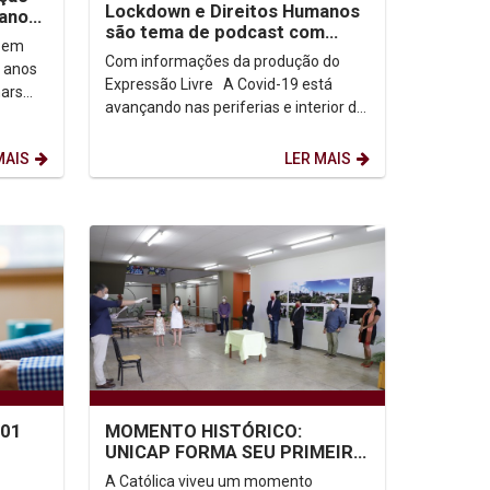
Lockdown e Direitos Humanos
 anos
são tema de podcast com
 em
participação de professores
Com informações da produção do
 anos
da Unicap
Expressão Livre A Covid-19 está
ars
avançando nas periferias e interior do
et) com
estado em um cenário de
subnotificação de...
MAIS
LER MAIS
/01
MOMENTO HISTÓRICO:
UNICAP FORMA SEU PRIMEIRO
s EaD
PROFISSIONAL DE MEDICINA
A Católica viveu um momento