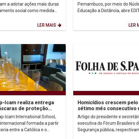
ama especial...
m a adotar ações mais duras
Pernambuco, por meio do Núcl
lamento social como medida
Educação a Distância, abre EDI
vitar a maior propagação da
SELEÇÃO DE PROFESSORES
9, a TV...
CONTEUDISTAS – EaD da Unicap
LER MAIS
LER 
Homicídios crescem pelo
p-Icam realiza entrega
sétimo mês consecutivo 
scaras de proteção
país
l que ajudam no combate
Artigo do presidente e secretár
ap-Icam International School,
iferação...
executiva do Fórum Brasileiro 
 internacional formada a partir
Segurança pública, respectiva
eria entre a Católica e o
Renato S. de Lima e Samira Bu
t Catholique d’Arts et Métiers