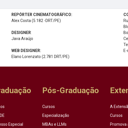
REPÓRTER CINEMATOGRÁFICO:
C
Alex Costa (5.182 -DRT/PE)
Ru
Bl
DESIGNER
:
Bo
Java Araújo
Ce
Te
WEB DESIGNER:
E-
Elano Lorenzato (2.781 DRT/PE)
raduação
Pós-Graduação
Exte
sos
Cursos
A Extensã
DE
Especialização
Cursos
esso Especial
MBAs e LLMs
Promova 