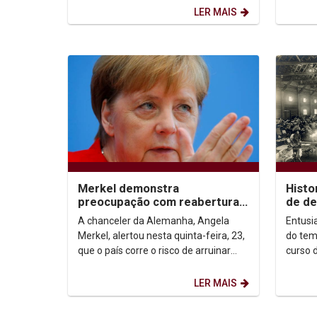
carentes e famílias em...
(Icam),
LER MAIS
Merkel demonstra
Histo
preocupação com reabertura
de de
‘muito rápida’ na Alemanha
refle
A chanceler da Alemanha, Angela
Entusi
coope
Merkel, alertou nesta quinta-feira, 23,
do tem
que o país corre o risco de arruinar
curso d
seus bons resultados no combate...
Remígi
da pan
LER MAIS