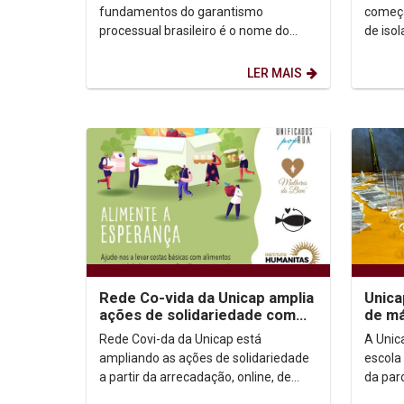
garantismo processual...
progr
fundamentos do garantismo
começa
processual brasileiro é o nome do
de iso
novo livro publicado pelo professor do
para e
Centro de Ciências...
Covid-1
LER MAIS
Rede Co-vida da Unicap amplia
Unica
ações de solidariedade com
de má
campanha de doação de
facia
Rede Covi-da da Unicap está
A Unic
cestas para...
à prol
ampliando as ações de solidariedade
escola
a partir da arrecadação, online, de
da parc
cestas básicas para comunidades
Institu