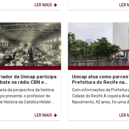
Homicídios crescem...
 da...
LER MAIS
LER 
riador da Unicap participa
Unicap atua como parceir
bate na rádio CBN e
Prefeitura do Recife na
te experiências de
distribuição de cestas bá
asta da perspectiva da história
Com informações da Prefeitur
ração e...
po presente, o professor do
Cidade do Recife A copeira Ana Néri
e História da Católica Helder
Nascimento, 42 anos, foi uma 
o de Amorim analisa os fatos
milhões de pessoas ao redor d
demia...
mundo a ver a sua vida...
LER MAIS
LER 