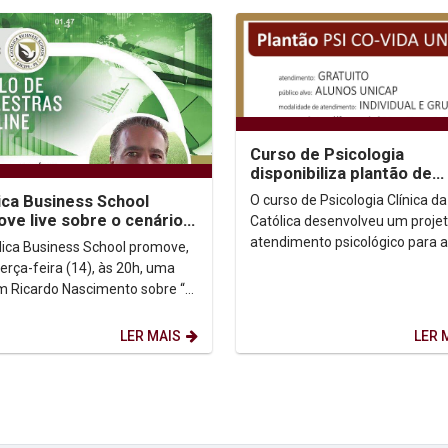
Curso de Psicologia
disponibiliza plantão de
atendimento para alunos
O curso de Psicologia Clínica da
ica Business School
Unicap
ve live sobre o cenário
Católica desenvolveu um proje
ômico pós pandemia da
atendimento psicológico para 
lica Business School promove,
d-19
da Universidade. A iniciativa fa
erça-feira (14), às 20h, uma
das ações da...
om Ricardo Nascimento sobre “O
o econômico pós covid-19: a
 suas...
LER MAIS
LER 