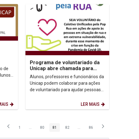
 da
Programa de voluntariado da
Unicap abre chamada para
to de
ajuda à população em situação
alunos
Alunos, professores e funcionários da
de rua e...
z parte
Unicap podem colaborar para ações
de voluntariado para ajudar pessoas
em situação de rua e vulneráveis
durante a...
MAIS
LER MAIS
1
...
80
81
82
...
86
Página
Páginas intermediárias Usar ABA para navegar.
Página
Página
Página
Páginas intermediárias Usar ABA p
Página