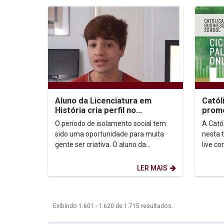
Aluno da Licenciatura em
Catól
História cria perfil no
promo
Instagram para difundir
econ
O período de isolamento social tem
A Cató
conhecimento
Covi
sido uma oportunidade para muita
nesta t
gente ser criativa. O aluno da
live c
Licenciatura em História, Gerardo de
cenári
Majella Costa Neto,...
crise e
LER MAIS
Exibindo 1.601 - 1.620 de 1.715 resultados.