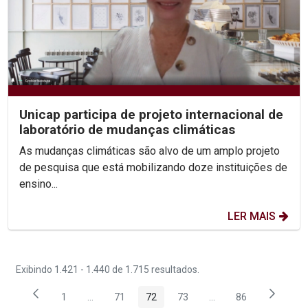
Unicap participa de projeto internacional de
laboratório de mudanças climáticas
As mudanças climáticas são alvo de um amplo projeto
de pesquisa que está mobilizando doze instituições de
ensino...
LER MAIS
Exibindo 1.421 - 1.440 de 1.715 resultados.
1
...
71
72
73
...
86
Página
Páginas intermediárias Usar ABA para navegar.
Página
Página
Página
Páginas intermediária
Página