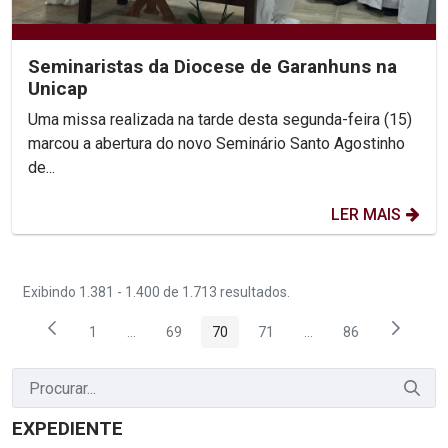
Seminaristas da Diocese de Garanhuns na
Unicap
Uma missa realizada na tarde desta segunda-feira (15)
marcou a abertura do novo Seminário Santo Agostinho
de...
LER MAIS
Exibindo 1.381 - 1.400 de 1.713 resultados.
1
...
69
70
71
...
86
Página
Páginas intermediárias Usar ABA para navegar.
Página
Página
Página
Páginas intermediária
Página
EXPEDIENTE