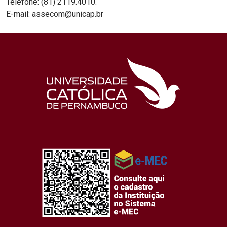
Telefone: (81) 2119.4010.
E-mail: assecom@unicap.br