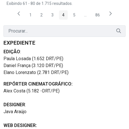
Exibindo 61 - 80 de 1.715 resultados.
1
2
3
4
5
...
86
Página
Página
Página
Página
Página
Páginas intermediárias
Página
EXPEDIENTE
EDIÇÃO
:
Paula Losada (1.652 DRT/PE)
Daniel França (3.120 DRT/PE)
Elano Lorenzato (2.781 DRT/PE)
REPÓRTER CINEMATOGRÁFICO:
Alex Costa (5.182 -DRT/PE)
DESIGNER
:
Java Araújo
WEB DESIGNER: