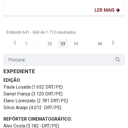
LER MAIS
Exibindo 641 - 660 de 1.713 resultados.
1
...
32
33
34
...
86
Página
Páginas intermediárias Usar ABA para navegar.
Página
Página
Página
Páginas intermediária
Página
EXPEDIENTE
EDIÇÃO
:
Paula Losada (1.652 DRT/PE)
Daniel França (3.120 DRT/PE)
Elano Lorenzato (2.781 DRT/PE)
Sílvio Araújo (4.012 DRT/PE)
REPÓRTER CINEMATOGRÁFICO:
Alex Costa (5.182 -DRT/PE)