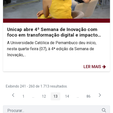
Unicap abre 4ª Semana de Inovação com
foco em transformação digital e impacto
social
A Universidade Católica de Pernambuco deu início,
nesta quarta-feira (07), à 4ª edição da Semana de
Inovação,...
LER MAIS
Exibindo 241 - 260 de 1.713 resultados.
1
...
12
13
14
...
86
Página
Páginas intermediárias Usar ABA para navegar.
Página
Página
Página
Páginas intermediária
Página