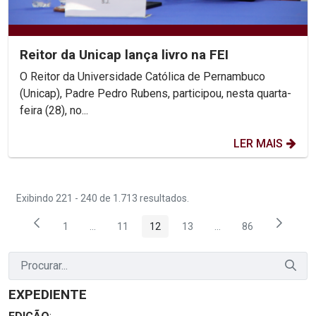
Reitor da Unicap lança livro na FEI
O Reitor da Universidade Católica de Pernambuco
(Unicap), Padre Pedro Rubens, participou, nesta quarta-
feira (28), no...
LER MAIS
Exibindo 221 - 240 de 1.713 resultados.
1
...
11
12
13
...
86
Página
Páginas intermediárias Usar ABA para navegar.
Página
Página
Página
Páginas intermediária
Página
EXPEDIENTE