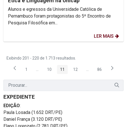
Ética e Linguagem na Unicap
Alunos e egressos da Universidade Católica de
Pernambuco foram protagonistas do 5º Encontro de
Pesquisa Filosófica em...
LER MAIS
Exibindo 201 - 220 de 1.713 resultados.
1
...
10
11
12
...
86
Página
Páginas intermediárias Usar ABA para navegar.
Página
Página
Página
Páginas intermediária
Página
EXPEDIENTE
EDIÇÃO
:
Paula Losada (1.652 DRT/PE)
Daniel França (3.120 DRT/PE)
Elano Lorenzato (2.781 DRT/PE)