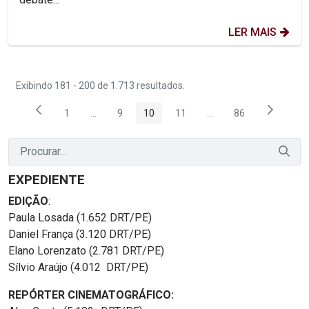
LER MAIS
Exibindo 181 - 200 de 1.713 resultados.
1
...
9
10
11
...
86
Página
Páginas intermediárias Usar ABA para navegar.
Página
Página
Página
Páginas intermediária
Página
EXPEDIENTE
EDIÇÃO
:
Paula Losada (1.652 DRT/PE)
Daniel França (3.120 DRT/PE)
Elano Lorenzato (2.781 DRT/PE)
Sílvio Araújo (4.012 DRT/PE)
REPÓRTER CINEMATOGRÁFICO: