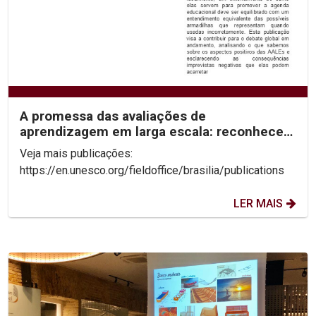
A promessa das avaliações de
aprendizagem em larga escala: reconhecer
os limites para desbloquear...
Veja mais publicações:
https://en.unesco.org/fieldoffice/brasilia/publications
LER MAIS