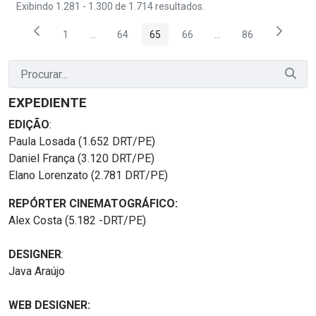
Exibindo 1.281 - 1.300 de 1.714 resultados.
1
...
64
65
66
...
86
Página
Páginas intermediárias Usar ABA para navegar.
Página
Página
Página
Páginas intermediária
Página
EXPEDIENTE
EDIÇÃO
:
Paula Losada (1.652 DRT/PE)
Daniel França (3.120 DRT/PE)
Elano Lorenzato (2.781 DRT/PE)
REPÓRTER CINEMATOGRÁFICO:
Alex Costa (5.182 -DRT/PE)
DESIGNER
:
Java Araújo
WEB DESIGNER: