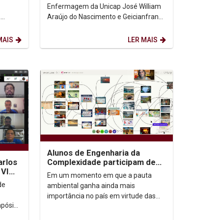
UFPE
Enfermagem da Unicap José William
e
Araújo do Nascimento e Geicianfran
didatos
da Silva Lima Roque, que colaram
grau no mês de setembro deste...
MAIS
LER MAIS
Alunos de Engenharia da
Complexidade participam de
arlos
workshop de inteligência
 VI
Em um momento em que a pauta
coletiva sobre...
de
ambiental ganha ainda mais
importância no país em virtude das
mpósio
queimadas devastadoras em
ecossistemas como o Pantanal e a...