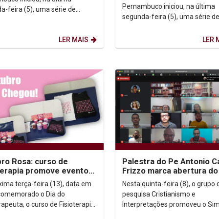
Pernambuco iniciou, na última
a-feira (5), uma série de
segunda-feira (5), uma série d
istas ao vivo com os candidatos
entrevistas ao vivo com os can
datas à Prefeitura do...
e candidatas à Prefeitura...
LER MAIS
LER 
ro Rosa: curso de
Palestra do Pe Antonio C
terapia promove evento
Frizzo marca abertura do
icente em prol da ONG
Simpósio do Grupo de
xima terça-feira (13), data em
Nesta quinta-feira (8), o grupo 
Rosa
Pesquisa...
comemorado o Dia do
pesquisa Cristianismo e
rapeuta, o curso de Fisioterapia
Interpretações promoveu o Si
versidade Católica de
sobre pesquisas no Campo dos