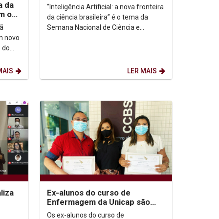
Tecnologia 2020
a da
“Inteligência Artificial: a nova fronteira
m o
da ciência brasileira” é o tema da
o ano
Semana Nacional de Ciência e
hã
Tecnologia 2020, que, neste ano,
m novo
será...
o do
o de
MAIS
LER MAIS
liza
Ex-alunos do curso de
Enfermagem da Unicap são
aprovados em mestrados na
Os ex-alunos do curso de