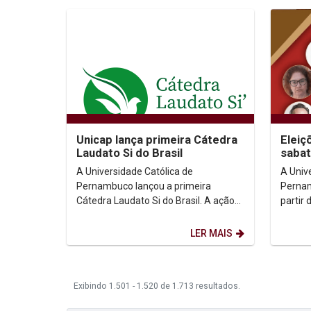
Unicap lança primeira Cátedra
Eleiç
Laudato Si do Brasil
sabat
Prefe
A Universidade Católica de
A Univ
Pernambuco lançou a primeira
Pernam
Cátedra Laudato Si do Brasil. A ação
partir 
pioneira aconteceu durante a
uma sé
programação da VII Semana...
candida
LER MAIS
Exibindo 1.501 - 1.520 de 1.713 resultados.