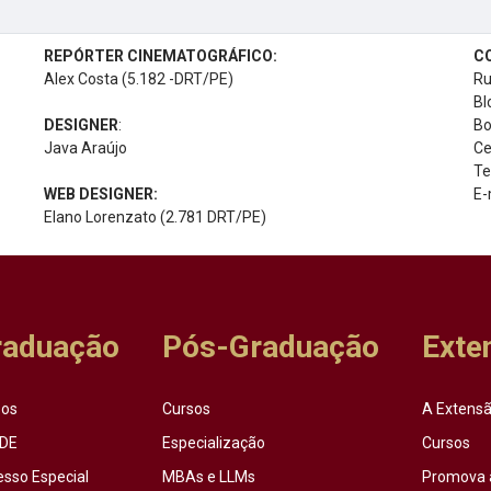
REPÓRTER CINEMATOGRÁFICO:
C
Alex Costa (5.182 -DRT/PE)
Ru
Bl
DESIGNER
:
Bo
Java Araújo
Ce
Te
WEB DESIGNER:
E-
Elano Lorenzato (2.781 DRT/PE)
raduação
Pós-Graduação
Exte
sos
Cursos
A Extensã
DE
Especialização
Cursos
esso Especial
MBAs e LLMs
Promova 