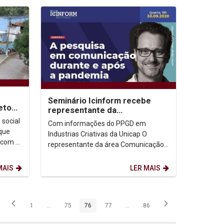
Seminário Icinform recebe
jeto
representante da
Comunicação na Capes
 social
Com informações do PPGD em
 que
Industrias Criativas da Unicap O
 com a
representante da área Comunicação
e Informação na Capes (Coordenação
de Aperfeiçoamento de...
MAIS
LER MAIS
1
...
75
76
77
...
86
Página
Páginas intermediárias Usar ABA para navegar.
Página
Página
Página
Páginas intermediárias Usar ABA p
Página