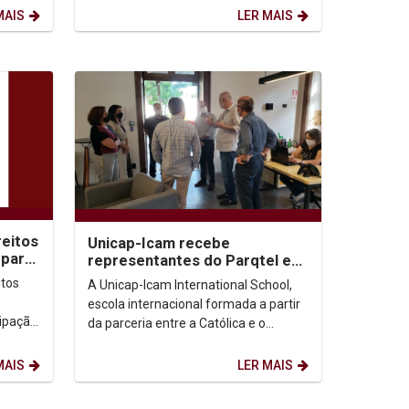
.
MAIS
LER MAIS
reitos
Unicap-Icam recebe
 para
representantes do Parqtel e
do Governo do Estado e
itos
A Unicap-Icam International School,
sinaliza novas parcerias
escola internacional formada a partir
cipação
da parceria entre a Católica e o
Institut Catholique d’Arts et Métiers
(Icam), da...
MAIS
LER MAIS