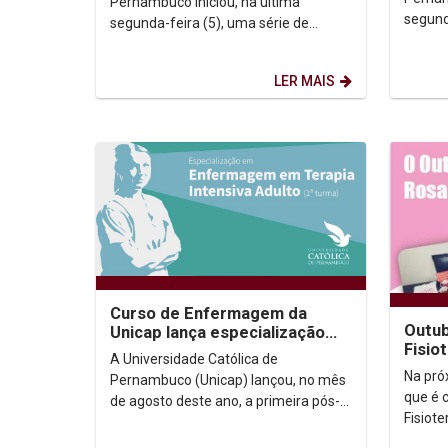
Pernambuco iniciou, na última
segund
segunda-feira (5), uma série de
entrev
entrevistas ao vivo com os candidatos
e candi
e candidatas à Prefeitura...
LER MAIS
Curso de Enfermagem da
Outub
Unicap lança especialização
Fisio
em terapia intensiva
A Universidade Católica de
benef
Na pró
Pernambuco (Unicap) lançou, no mês
Casa
que é 
de agosto deste ano, a primeira pós-
Fisiote
graduação do curso de Enfermagem.
da Uni
A especialização em...