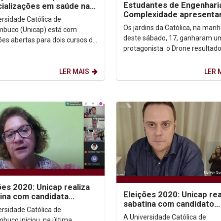
Estudantes de Engenhari
ializações em saúde na
Complexidade apresenta
p
ersidade Católica de
projeto de fim do primeir
Os jardins da Católica, na man
buco (Unicap) está com
do curso
deste sábado, 17, ganharam u
ções abertas para dois cursos de
protagonista: o Drone resultad
aduação na área de saúde. As
projeto do primeiro ano do curs
ão para a 1ª turma...
Engenharia da...
LER MAIS
LER 
ões 2020: Unicap realiza
Eleições 2020: Unicap rea
ina com candidata
sabatina com candidato
ia Ribeiro (PSTU)
ersidade Católica de
Charbel Maroun (Novo)
A Universidade Católica de
buco iniciou, na última