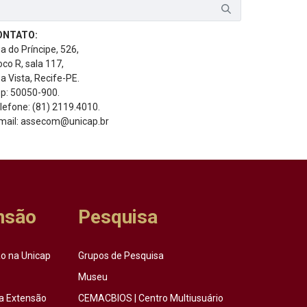
ONTATO:
a do Príncipe, 526,
oco R, sala 117,
a Vista, Recife-PE.
p: 50050-900.
lefone: (81) 2119.4010.
mail: assecom@unicap.br
nsão
Pesquisa
o na Unicap
Grupos de Pesquisa
Museu
a Extensão
CEMACBIOS | Centro Multiusuário