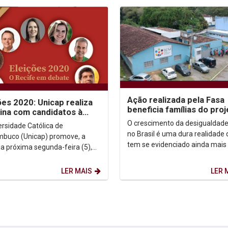
Ação realizada pela Fasa
ões 2020: Unicap realiza
beneficia famílias do pro
ina com candidatos à
Ecaj
itura do Recife
O crescimento da desigualdade
ersidade Católica de
no Brasil é uma dura realidade
buco (Unicap) promove, a
tem se evidenciado ainda mais
da próxima segunda-feira (5),
pandemia do novo coronavírus.
rie de lives com os onze
Segundo o Instituto...
tos e candidatas à...
LER MAIS
LER 