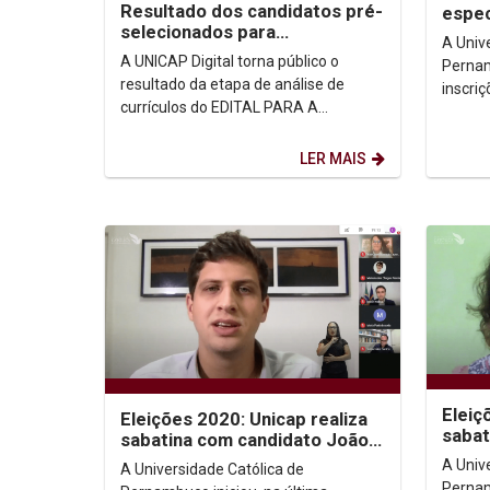
Resultado dos candidatos pré-
espec
selecionados para
Unica
A Univ
professores conteudistas EaD
A UNICAP Digital torna público o
Pernam
UNICAP (Edital 2020/02)
resultado da etapa de análise de
inscri
currículos do EDITAL PARA A
pós-gr
SELEÇÃO DE PROFESSORES
vagas s
CONTEUDISTAS EaD. Os candidatos...
LER MAIS
Eleiç
Eleições 2020: Unicap realiza
sabat
sabatina com candidato João
Cláud
Campos (PSB)
A Univ
A Universidade Católica de
Pernam