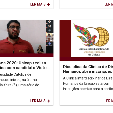
buco (Unicap)...
Estudos Bíblicos e da Teologia...
LER MAIS
LER 
ões 2020: Unicap realiza
Disciplina da Clínica de Di
ina com candidato Victor
Humanos abre inscrições
 (PCO)
ersidade Católica de
participação de alunos
A Clínica Interdisciplinar de Dire
buco iniciou, na última
Humanos da Unicap está com
a-feira (5), uma série de
inscrições abertas para a parti
istas ao vivo com os candidatos
de alunos em atividades dos
datas à Prefeitura do...
seguintes eixos: ...
LER MAIS
LER 