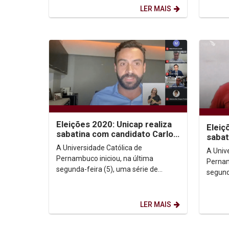
Pernam
LER MAIS
Eleições 2020: Unicap realiza
Eleiç
sabatina com candidato Carlos
sabat
Andrade Lima (PSL)
Assis
A Universidade Católica de
A Univ
Pernambuco iniciou, na última
Pernam
segunda-feira (5), uma série de
segund
entrevistas ao vivo com os candidatos
entrev
e candidatas à Prefeitura do...
e candi
LER MAIS