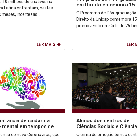
e 10 milhões de criativos na
em Direito comemora 15
endedorismo...
a Latina enfrentam, nestes
com série de webninars
O Programa de Pós-graduação
s meses, incertezas
Direito da Unicap comemora 15
icas mediante as
promovendo um Ciclo de Webin
ormações causadas pela
(videoconferências pela Intern
ia. O...
o tema Cidadania,...
LER MAIS
LER 
ortância de cuidar da
Alunos dos centros de
e mental em tempos de
Ciências Sociais e Ciênci
inamento
Biológicas e Saúde parti
emia do novo Coronavírus, que
O clima de emoção tomou cont