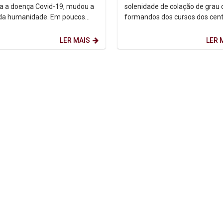
da segunda noite...
a a doença Covid-19, mudou a
solenidade de colação de grau 
 da humanidade. Em poucos
formandos dos cursos dos cent
os hábitos, as atividades e a
Ciências Biológicas e Saúde e 
ao redor...
Ciências Sociais da...
LER MAIS
LER 