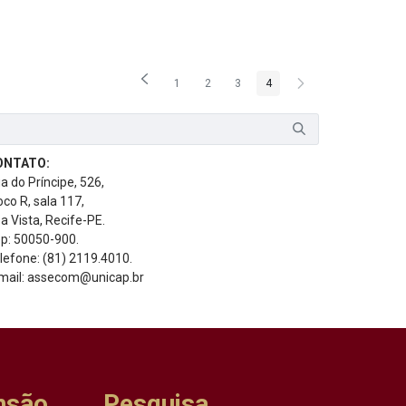
1
2
3
4
Página
Página
Página
Página
ONTATO:
a do Príncipe, 526,
oco R, sala 117,
a Vista, Recife-PE.
p: 50050-900.
lefone: (81) 2119.4010.
mail: assecom@unicap.br
nsão
Pesquisa