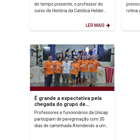
cooperação e...
do tempo presente, o professor do
provoc
curso de História da Católica Helder
rotina
Remígio de Amorim analisa os fatos
meses, 
da pandemia...
rotina 
LER MAIS
É grande a expectativa pela
chegada do grupo de
peregrinas e peregrinos da
Professores e funcionários da Unicap
Unicap
participam de peregrinação com 30
dias de caminhada Atendendo a uma
convocação do Bispo da Diocese de
Cratos, Dom...