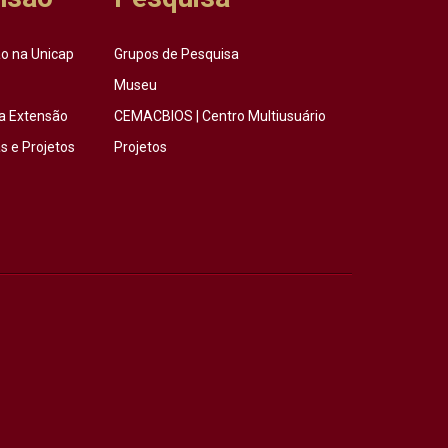
o na Unicap
Grupos de Pesquisa
Museu
a Extensão
CEMACBIOS | Centro Multiusuário
 e Projetos
Projetos