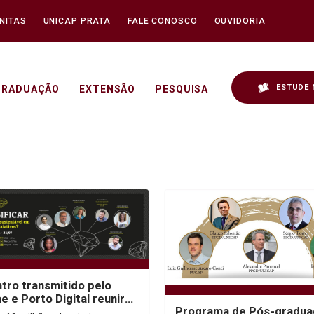
NITAS
UNICAP PRATA
FALE CONOSCO
OUVIDORIA
ESTUDE 
GRADUAÇÃO
EXTENSÃO
PESQUISA
tro transmitido pelo
e e Porto Digital reunirá
Programa de Pós-gradua
ts da Economia e