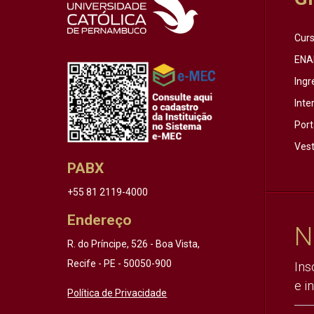
Cur
ENA
Ingr
Inte
Port
Vest
PABX
+55 81 2119-4000
Endereço
N
R. do Príncipe, 526 - Boa Vista,
Recife - PE - 50050-900
Ins
e i
Política de Privacidade