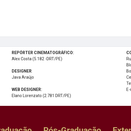
REPÓRTER CINEMATOGRÁFICO:
C
Alex Costa (5.182 -DRT/PE)
Ru
Bl
DESIGNER
:
Bo
Java Araújo
Ce
Te
WEB DESIGNER:
E-
Elano Lorenzato (2.781 DRT/PE)
raduação
Pós-Graduação
Exte