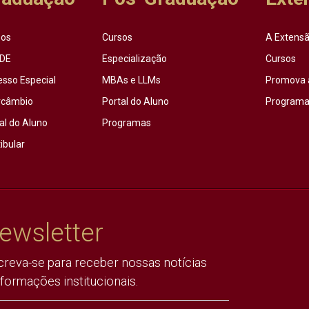
sos
Cursos
A Extensã
DE
Especialização
Cursos
esso Especial
MBAs e LLMs
Promova 
rcâmbio
Portal do Aluno
Programas
al do Aluno
Programas
ibular
ewsletter
creva-se para receber nossas notícias
nformações institucionais.