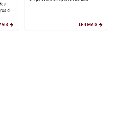
dos
tolerância no diálogo inter-religioso e
ros de
ecumênico publicado...
de
MAIS
LER MAIS