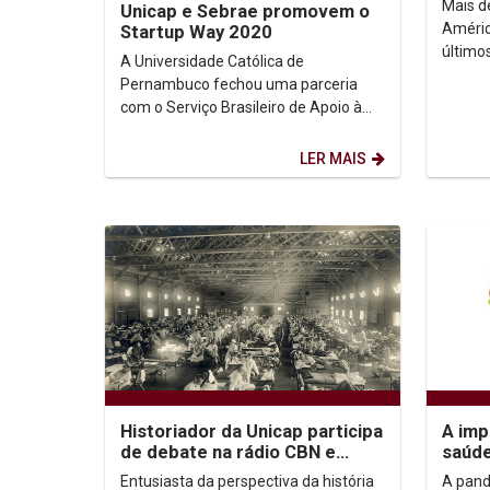
Mais d
Unicap e Sebrae promovem o
Empre
Améric
Startup Way 2020
último
A Universidade Católica de
econôm
Pernambuco fechou uma parceria
transf
com o Serviço Brasileiro de Apoio à
pandem
Micro e Pequenas Empresas (Sebrae-
PE) para realizar uma edição...
LER MAIS
Historiador da Unicap participa
A imp
de debate na rádio CBN e
saúd
reflete experiências de
conf
Entusiasta da perspectiva da história
A pand