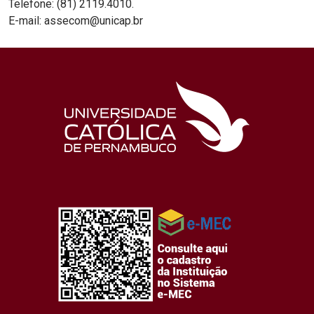
Telefone: (81) 2119.4010.
E-mail: assecom@unicap.br