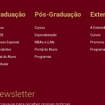
raduação
Pós-Graduação
Exte
sos
Cursos
A Extensã
DE
Especialização
Cursos
esso Especial
MBAs e LLMs
Promova 
rcâmbio
Portal do Aluno
Programas
al do Aluno
Programas
ibular
ewsletter
creva-se para receber nossas notícias