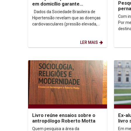
Pesq
em domicílio garante
pern
diagnóstico mais preciso
Dados da Sociedade Brasileira de
mape
Com in
Hipertensão revelam que as doenças
edito
Por me
cardiovasculares (pressão elevada,
indep
destin
colesterol alto e acidentes
indepe
vasculares...
Mestrad
LER MAIS
Livro reúne ensaios sobre o
Ex-al
antropólogo Roberto Motta
livro
relaç
Quem pesquisa a área da
Em mei