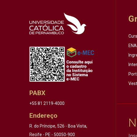
G
Cur
ENA
Ingr
Inte
Port
Vest
PABX
+55 81 2119-4000
Endereço
N
R. do Príncipe, 526 - Boa Vista,
Recife - PE - 50050-900
Ins