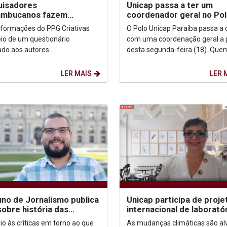
uisadores
Unicap passa a ter um
ambucanos fazem
coordenador geral no Po
amento do mercado
Paraíba
formações do PPG Criativas
O Polo Unicap Paraíba passa a 
rial de quadrinhos
io de um questionário
com uma coordenação geral a p
endentes no...
ado aos autores
desta segunda-feira (18). Que
ndentes, pesquisadores do
exercerá a função é o Prof. Dr. P
o em Indústrias Criativas da...
Carlos Jahn, que...
LER MAIS
LER 
uno de Jornalismo publica
Unicap participa de proje
 sobre história das
internacional de laborató
ões de gênero na
mudanças climáticas
o às críticas em torno ao que
As mudanças climáticas são al