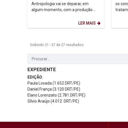
impre
Antropologia vai se deparar, em
os con
algum momento, com a produção
trata
científica do professor Roberto Mauro
“ideolo
Cortez Motta. Reconhecido...
curso d
LER MAIS
Exibindo 21 - 27 de 27 resultados.
EXPEDIENTE
EDIÇÃO
:
Paula Losada (1.652 DRT/PE)
Daniel França (3.120 DRT/PE)
Elano Lorenzato (2.781 DRT/PE)
Sílvio Araújo (4.012 DRT/PE)