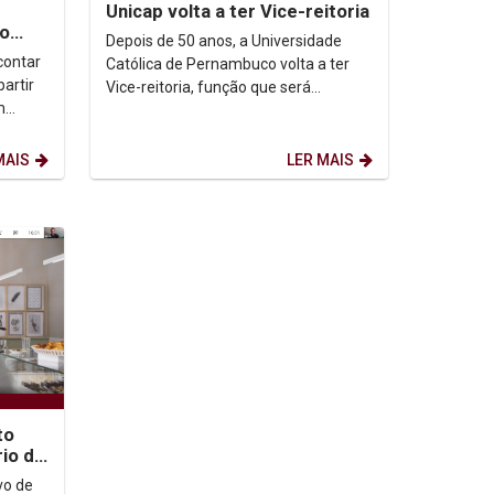
Unicap volta a ter Vice-reitoria
lo
Depois de 50 anos, a Universidade
contar
Católica de Pernambuco volta a ter
artir
Vice-reitoria, função que será
m
exercida pelo Pro. Dr. Padre Lúcio
.
Flávio Ribeiro Cirne....
MAIS
LER MAIS
to
rio de
vo de