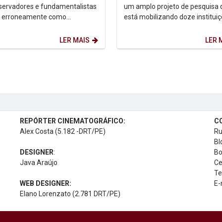
nsa recifense
servadores e fundamentalistas
um amplo projeto de pesquisa 
m erroneamente como
está mobilizando doze institui
gia” de gênero, o ex-aluno do
ensino superior do Brasil, Méxic
e Jornalismo e...
Colômbia,...
LER MAIS
LER 
REPÓRTER CINEMATOGRÁFICO:
C
Alex Costa (5.182 -DRT/PE)
Ru
Bl
DESIGNER
:
Bo
Java Araújo
Ce
Te
WEB DESIGNER:
E-
Elano Lorenzato (2.781 DRT/PE)