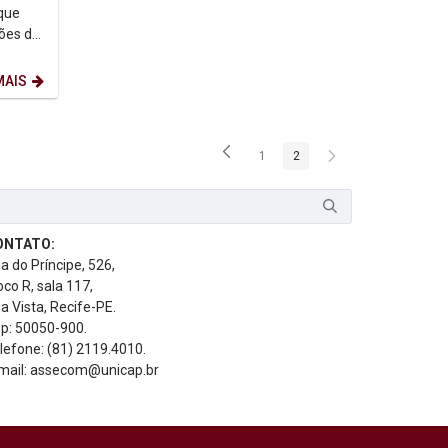
que
ções de
o,
MAIS
1
2
Página
Página
ONTATO:
a do Príncipe, 526,
oco R, sala 117,
a Vista, Recife-PE.
p: 50050-900.
lefone: (81) 2119.4010.
mail: assecom@unicap.br