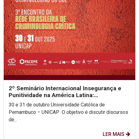
2º Seminário Internacional Insegurança e
Punitividade na América Latina:
decolonialidade e as...
30 e 31 de outubro Universidade Católica de
Pernambuco – UNICAP O objetivo é discutir discursos
de...
LER MAIS