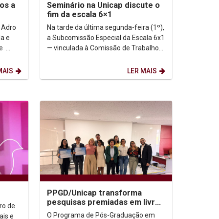
os a
Seminário na Unicap discute o
fim da escala 6×1
 Adro
Na tarde da última segunda-feira (1º),
la e
a Subcomissão Especial da Escala 6x1
— vinculada à Comissão de Trabalho
ária da
da Câmara dos Deputados —
promoveu, no...
MAIS
LER MAIS
PPGD/Unicap transforma
pesquisas premiadas em livros
ro de
e reforça seu protagonismo
O Programa de Pós-Graduação em