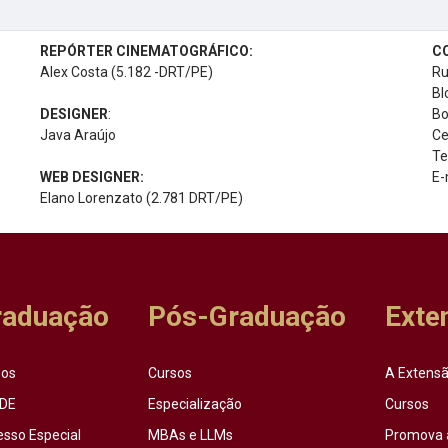
REPÓRTER CINEMATOGRÁFICO:
C
Alex Costa (5.182 -DRT/PE)
Ru
Bl
DESIGNER
:
Bo
Java Araújo
Ce
Te
WEB DESIGNER:
E-
Elano Lorenzato (2.781 DRT/PE)
raduação
Pós-Graduação
Exte
sos
Cursos
A Extensã
DE
Especialização
Cursos
esso Especial
MBAs e LLMs
Promova 