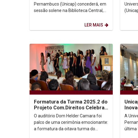
Brasileira...
Pernambuco (Unicap) concederá, em
Univer
sessão solene na Biblioteca Central,
(Unica
no próximo dia 2 de dezembro, às
Honori
16h, o título...
Brodeur
LER MAIS
Formatura da Turma 2025.2 do
Unica
Projeto Com.Direitos Celebra
Inova
Inclusão e Transformação
apre
O auditório Dom Helder Camara foi
A Univ
Social
Cente
palco de uma cerimônia emocionante:
Pernam
a formatura da oitava turma do
última 
Projeto Com.Direitos, iniciativa que
gerent