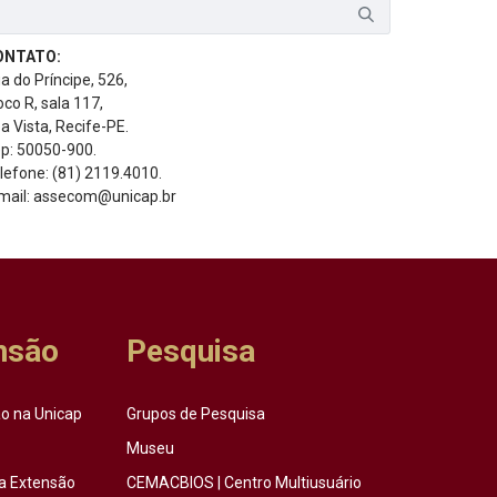
ONTATO:
a do Príncipe, 526,
oco R, sala 117,
a Vista, Recife-PE.
p: 50050-900.
lefone: (81) 2119.4010.
mail: assecom@unicap.br
nsão
Pesquisa
o na Unicap
Grupos de Pesquisa
Museu
a Extensão
CEMACBIOS | Centro Multiusuário