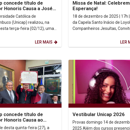
p concede título de
Missa de Natal: Celebrem
r Honoris Causa a José
Esperança!
 Cavalcanti Filho em
ersidade Católica de
18 de dezembro de 2025 | 17h |
ônia histórica
buco (Unicap) realizou, na
da Capela Santo Inácio de Loyo
desta terça-feira (02/12), uma
Companheiros Jesuítas, Convite
nia solene na Biblioteca Central
Prezada Comunidade Universit
nceder o...
Unicap, ...
LER MAIS
LER 
p concede título de
Vestibular Unicap 2026
r Honoris Causa ao
Provas domingo 14 de dezemb
 Scott Brodeur
e desta quinta-feira (27), a
2025 Além dos cursos presenciais e