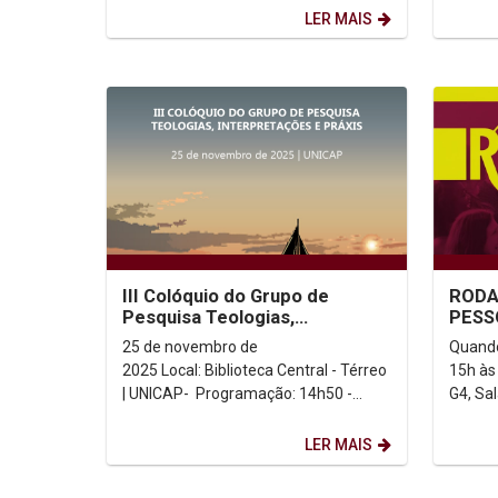
atende meninas de...
Lemos. 
LER MAIS
III Colóquio do Grupo de
RODA
Pesquisa Teologias,
PESS
Interpretações e Praxis
25 de novembro de
Quando
2025 Local: Biblioteca Central - Térreo
15h às
| UNICAP- Programação: 14h50 -
G4, Sala 501 Conv
PAINEL: "Spes non confundit": entre
um mom
o...
troca d
LER MAIS