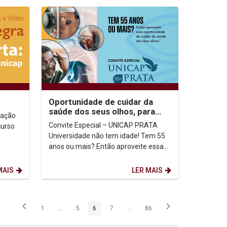
Oportunidade de cuidar da
saúde dos seus olhos, para
tação
quem tem 55 anos ou mais
Convite Especial – UNICAP PRATA
curso
Universidade não tem idade! Tem 55
anos ou mais? Então aproveite essa
oportunidade de cuidar da saúde dos
seus olhos!...
MAIS
LER MAIS
1
...
5
6
7
...
86
Página
Páginas intermediárias Usar ABA para navegar.
Página
Página
Página
Páginas intermediárias Usar ABA p
Página