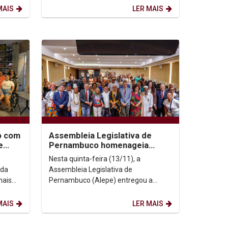
Pe....
MAIS
LER MAIS
o com
Assembleia Legislativa de
e
Pernambuco homenageia
ª
Valdenice José Raimundo com
Nesta quinta-feira (13/11), a
Medalha Marta Almeida...
 da
Assembleia Legislativa de
mais
Pernambuco (Alepe) entregou a
 do
Medalha Marta Almeida a seis
personalidades e instituições que se...
MAIS
LER MAIS