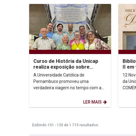
Curso de História da Unicap
Bibli
realiza exposição sobre
II em
passagem de Dom Pedro II por
A Universidade Católica de
12 Nov
Pernambuco
Pernambuco promoveu uma
da Unicap EX
verdadeira viagem no tempo com a
COMEM
exposição dedicada a Dom Pedro II. A
NASCI
coleção, organizado pelo professor...
ANOS D
LER MAIS
Exibindo 101 - 120 de 1.715 resultados.