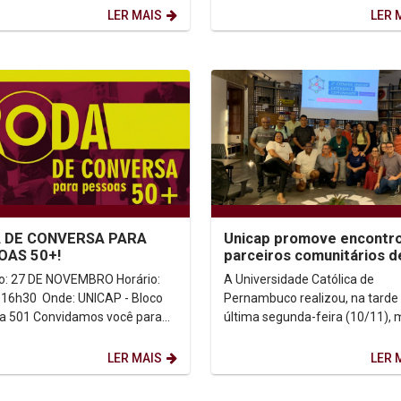
A visita marca...
contemporânea:...
LER MAIS
LER 
 DE CONVERSA PARA
Unicap promove encontr
OAS 50+!
parceiros comunitários d
Santo Amaro durante a 3
: 27 DE NOVEMBRO Horário:
A Universidade Católica de
Jornada de...
 16h30 Onde: UNICAP - Bloco
Pernambuco realizou, na tarde
idamos você para
última segunda-feira (10/11), 
ento de diálogo, reflexão e
uma atividade da programação
e...
Encontro com Parceiros...
LER MAIS
LER 