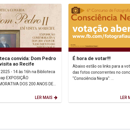
oteca convida: Dom Pedro
É hora de votar!!!
 visita ao Recife
Abaixo estão os links para a vo
 2025 - 14 às 16h na Biblioteca
das fotos concorrentes no con
POSIÇÃO
"Consciência Negra": ...
ORATIVA DOS 200 ANOS DE
MENTO DO IMPERADOR E 166
E SUA VINDA AO RECIFE ...
LER MAIS
LER 