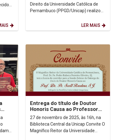
acadêmico nacional
Direito da Universidade Católica de
ecidos
Pernambuco (PPGD/Unicap) realizou,
nta
nesta quarta-feira (26/11), no
auditório do bloco G4,...
MAIS
LER MAIS
a
Entrega do título de Doutor
s
Honoris Causa ao Professor
Doutor Padre Scott Brodeur
 a
27 de novembro de 2025, às 16h, na
to
Biblioteca Central da Unicap Convite O
ordam
Magnífico Reitor da Universidade
Católica de Pernambuco, Prof. Dr.