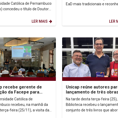
sidade Católica de Pernambuco
EaD mais tradicionais e reconh
p) concedeu o título de Doutor
do mercado, a Católica aprese
s Causa ao Padre Scott
novas graduações...
, jesuíta...
LER MAIS
LER 
p recebe gerente de
Unicap reúne autores par
ção da Facepe para
lançamento de três obra
sentação do Programa
sobre fé, filosofia e
ersidade Católica de
Na tarde desta terça-feira (25),
lha 3
compromisso social
buco recebeu, na manhã da
Biblioteca recebeu o lançamen
terça-feira (25/11), a visita da
conjunto de três livros que ab
e de Inovação da Facepe, Lívia
temas centrais para a reflexão