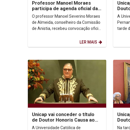
Professor Manoel Moraes
Unica
participa de agenda oficial da
Douto
Comissão de Anistia ao lado da
Paulo
O professor Manoel Severino Moraes
A Univ
Ministra...
cerim
de Almeida, conselheiro da Comissão
Pernam
de Anistia, recebeu convocação oficial
tarde 
do Ministério dos Direitos Humanos e
cerimô
da...
para co
LER MAIS
Unicap vai conceder o título
Unica
de Doutor Honoris Causa ao
Douto
jurista e imortal da Academia
Padre
A Universidade Católica de
Na tard