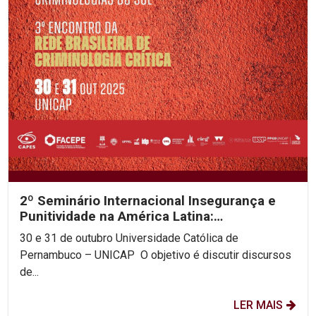
2º Seminário Internacional Insegurança e
Punitividade na América Latina:
decolonialidade e as...
30 e 31 de outubro Universidade Católica de
Pernambuco – UNICAP O objetivo é discutir discursos
de...
LER MAIS