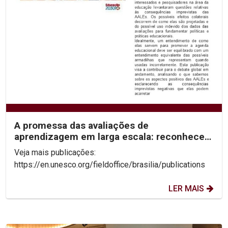
A promessa das avaliações de
aprendizagem em larga escala: reconhecer
os limites para desbloquear...
Veja mais publicações:
https://en.unesco.org/fieldoffice/brasilia/publications
LER MAIS