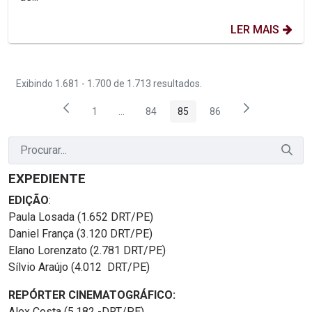
LER MAIS
Exibindo 1.681 - 1.700 de 1.713 resultados.
1
...
84
85
86
Página
Páginas intermediárias Usar ABA para nave
Página
Página
Página
EXPEDIENTE
EDIÇÃO
:
Paula Losada (1.652 DRT/PE)
Daniel França (3.120 DRT/PE)
Elano Lorenzato (2.781 DRT/PE)
Sílvio Araújo (4.012 DRT/PE)
REPÓRTER CINEMATOGRÁFICO:
Alex Costa (5.182 -DRT/PE)