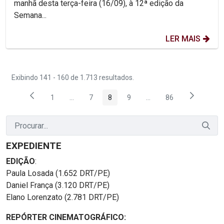
manhã desta terça-feira (16/09), à 12ª edição da
Semana...
LER MAIS
Exibindo 141 - 160 de 1.713 resultados.
1
...
7
8
9
...
86
Página
Páginas intermediárias Usar ABA para navegar.
Página
Página
Página
Páginas intermediárias
Página
EXPEDIENTE
EDIÇÃO
:
Paula Losada (1.652 DRT/PE)
Daniel França (3.120 DRT/PE)
Elano Lorenzato (2.781 DRT/PE)
REPÓRTER CINEMATOGRÁFICO: