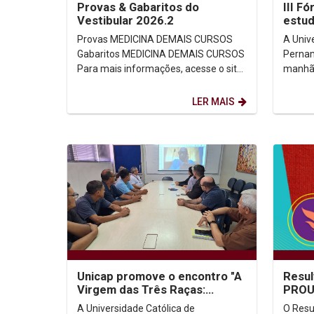
Provas & Gabaritos do
III F
Vestibular 2026.2
estud
memór
Provas MEDICINA DEMAIS CURSOS
A Univ
direi
Gabaritos MEDICINA DEMAIS CURSOS
Pernam
Para mais informações, acesse o site
manhã d
oficial...
Fórum 
Espaço
LER MAIS
Unicap promove o encontro "A
Resul
Virgem das Três Raças:
PROUN
Guadalupe, Luján e Aparecida"
dispo
A Universidade Católica de
O Resu