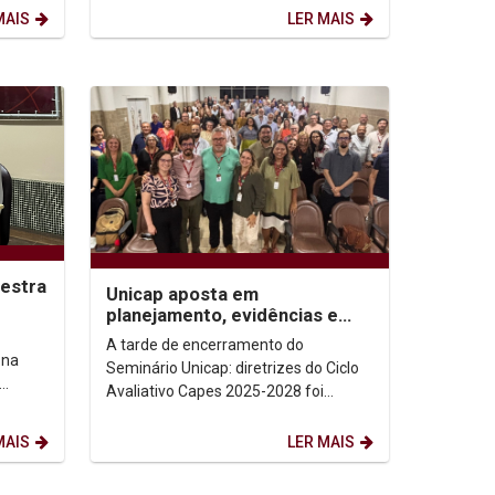
presenciais, a distância...
MAIS
LER MAIS
lestra
Unicap aposta em
planejamento, evidências e
 fé,
impacto social para fortalecer
A tarde de encerramento do
pós-graduação
 na
Seminário Unicap: diretrizes do Ciclo
Avaliativo Capes 2025-2028 foi
vro “A
marcada por um exercício coletivo de
troca de experiências,...
MAIS
LER MAIS