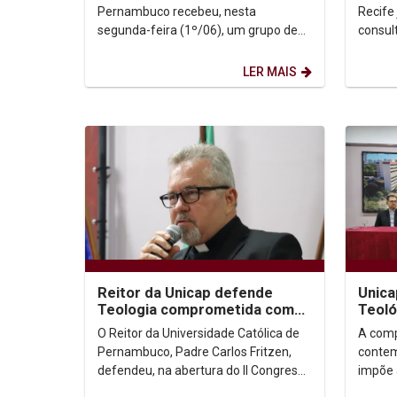
Pernambuco recebeu, nesta
Recife 
segunda-feira (1º/06), um grupo de
consulta! Se você part
peregrinos argentinos que percorreu
proces
o caminho histórico realizado...
e acom
LER MAIS
Reitor da Unicap defende
Unica
Teologia comprometida com
Teoló
os desafios das cidades
que d
O Reitor da Universidade Católica de
A comp
contemporâneas
cidad
Pernambuco, Padre Carlos Fritzen,
contem
defendeu, na abertura do II Congresso
impõe 
Teológico de Pastoral Urbana
entre 