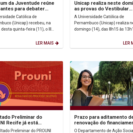
órum da Juventude reúne
Unicap realiza neste dom
antes para debater
as provas do Vestibular
ia, democracia e
2026.2
ersidade Católica de
A Universidade Católica de
tos humanos na...
buco (Unicap) recebeu, na
Pernambuco (Unicap) realiza n
esta quinta-feira (11), o III
domingo (14), das 8h15 às 13h1
da Juventude em Defesa dos
provas do Vestibular 2026.2 pa
s de Memória de...
cursos presenciais. Ao...
LER MAIS
LER 
tado Preliminar do
Prazo para aditamento d
I Recife já está
renovação do financiame
nível para consulta
FIES 1º/2026 encerra-se 
ltado Preliminar do PROUNI
O Departamento de Ação Social