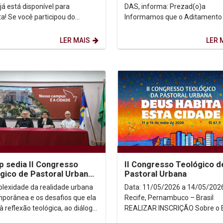
31/05
já está disponível para
DAS, informa: Prezad(o)a
icipou do
Informamos que o Aditamento
so, confira agora sua situação
Renovação FIES, referente ao
panhe as próximas...
semestre 2026.1, encontra-se
LER MAIS
LER 
liberado...
p sedia II Congresso
II Congresso Teológico d
gico de Pastoral Urbana
Pastoral Urbana
ebate desafios da fé nas
lexidade da realidade urbana
Data: 11/05/2026 a 14/05/2026 Loca
es
porânea e os desafios que ela
Recife, Pernambuco – Brasil
à reflexão teológica, ao diálogo
REALIZAR INSCRIÇÃO Sobre o Evento
fé, cultura e sociedade estão no
A complexidade da realidade...