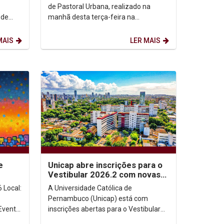
de Pastoral Urbana, realizado na
 de
manhã desta terça-feira na
Universidade Católica de
Pernambuco, o bispo de Petrópolis,...
MAIS
LER MAIS
e
Unicap abre inscrições para o
Vestibular 2026.2 com novas
modalidades de ingresso
l:
A Universidade Católica de
Pernambuco (Unicap) está com
inscrições abertas para o Vestibular
2026.2, oferecendo vagas em cursos