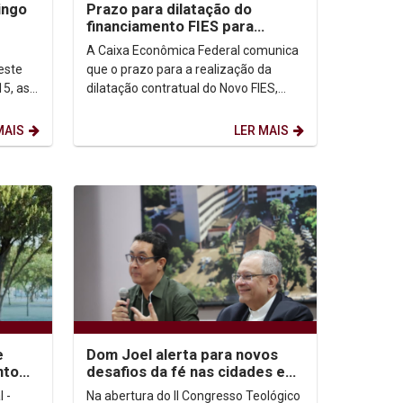
ingo
Prazo para dilatação do
financiamento FIES para
2026.2 se encerra dia 15/07
A Caixa Econômica Federal comunica
este
que o prazo para a realização da
5, as
dilatação contratual do Novo FIES,
ra os
para o 2º semestre de 2026, ocorrerá
de...
MAIS
LER MAIS
e
Dom Joel alerta para novos
nto
desafios da fé nas cidades em
dia
congresso na Unicap
 -
Na abertura do II Congresso Teológico