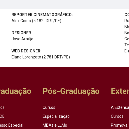
REPÓRTER CINEMATOGRÁFICO:
C
Alex Costa (5.182 -DRT/PE)
Ru
Bl
DESIGNER
:
Bo
Java Araújo
Ce
Te
WEB DESIGNER:
E-
Elano Lorenzato (2.781 DRT/PE)
raduação
Pós-Graduação
Exte
sos
Cursos
A Extensã
DE
Especialização
Cursos
esso Especial
MBAs e LLMs
Promova 