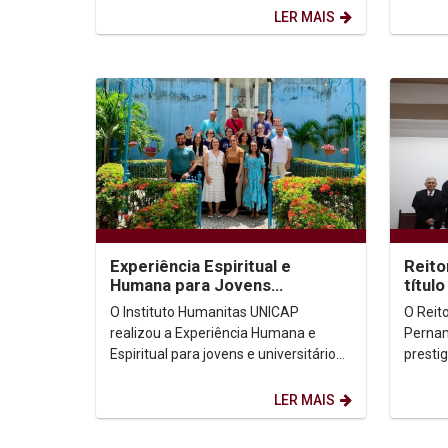
realizada na manhã...
centro.
LER MAIS
Experiência Espiritual e
Reito
Humana para Jovens
títul
Universitários
Causa
O Instituto Humanitas UNICAP
O Reit
UFPE
realizou a Experiência Humana e
Pernam
Espiritual para jovens e universitários,
presti
aos moldes dos Exercícios Espirituais
feira 
de Santo Inácio...
do títul
LER MAIS