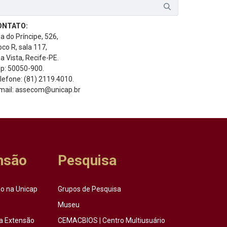
ONTATO:
a do Príncipe, 526,
oco R, sala 117,
a Vista, Recife-PE.
p: 50050-900.
lefone: (81) 2119.4010.
mail: assecom@unicap.br
nsão
Pesquisa
o na Unicap
Grupos de Pesquisa
Museu
a Extensão
CEMACBIOS | Centro Multiusuário