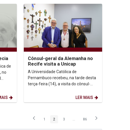
ecia
Cônsul-geral da Alemanha no
Recife visita a Unicap
A Universidade Católica de
, no
Pernambuco recebeu, na tarde desta
l
terça-feira (14), a visita do cônsul-
geral da Alemanha no Recife,
..
Johannes Bloos, acompanhado...
MAIS
LER MAIS
1
2
3
...
86
Página
Página
Página
Páginas intermediárias Usar ABA p
Página