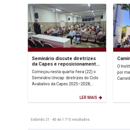
Seminário discute diretrizes
Camin
da Capes e reposicionamento
O Inst
estratégico da pós-graduação
Começou nesta quarta-feira (22) o
por me
Seminário Unicap: diretrizes do Ciclo
Caminh
Avaliativo da Capes 2025–2028,
o Curs
reunindo gestores, docentes,
Pós-Gr
pesquisadores e...
LER MAIS
Exibindo 21 - 40 de 1.715 resultados.