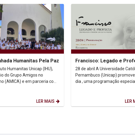
hada Humanitas Pela Paz
Francisco: Legado e Prof
ituto Humanitas Unicap (IHU),
28 de abril A Universidade Católica de
io do Grupo Amigos no
Pernambuco (Unicap) promove
o (AMICA) e em parceria com
dia , uma programação especia
o de Teologia e o Programa de
dedicada à memória e ao
aduação em...
pensamento do Papa Francisco..
LER MAIS
LER 