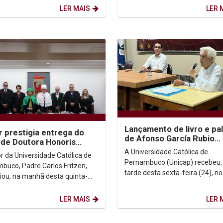
..
LER MAIS
LER 
Lançamento de livro e pa
r prestigia entrega do
de Afonso García Rubio
o de Doutora Honoris
promovem reflexão sobre
 a Margareth Dalcomo na
A Universidade Católica de
or da Universidade Católica de
Igreja e esperança
Pernambuco (Unicap) recebeu,
buco, Padre Carlos Fritzen,
tarde desta sexta-feira (24), no
giou, na manhã desta quinta-
auditório G1, o lançamento do li
(1º/05), a solenidade de outorga
Caminho do Futuro: um...
o de...
LER MAIS
LER 