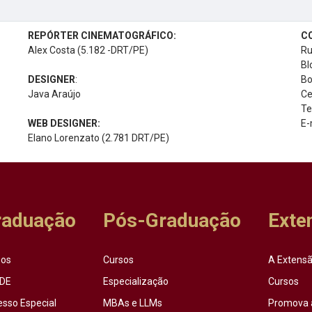
REPÓRTER CINEMATOGRÁFICO:
C
Alex Costa (5.182 -DRT/PE)
Ru
Bl
DESIGNER
:
Bo
Java Araújo
Ce
Te
WEB DESIGNER:
E-
Elano Lorenzato (2.781 DRT/PE)
raduação
Pós-Graduação
Exte
sos
Cursos
A Extensã
DE
Especialização
Cursos
esso Especial
MBAs e LLMs
Promova 