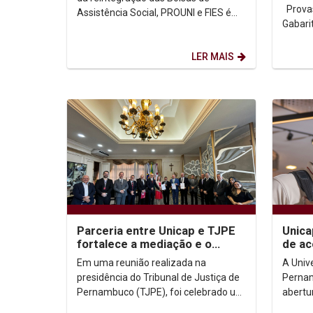
Provas Medicina Demais Cursos
Assistência Social, PROUNI e FIES é
de 18/12/2024 a 18/01/2025.
LER MAIS
Parceria entre Unicap e TJPE
Unica
fortalece a mediação e o
de ac
consenso
com m
Em uma reunião realizada na
A Univ
Espec
presidência do Tribunal de Justiça de
Pernam
Pernambuco (TJPE), foi celebrado um
abertu
convênio entre a Universidade
modali