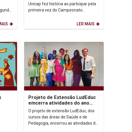
Unicap fez história ao participar pela
egunda
primeira vez do Campeonato
Pernambucano Universitário de
Beach Soccer, conquistando um...
MAIS
LER MAIS
s
Projeto de Extensão LudEduc
emcerra atividades do ano
com concurso literário
O projeto de extensão LudEduc, dos
cursos das áreas de Saúde e de
Pedagogia, encerrou as atividades do
ano com a 2ª edição do seu concurso