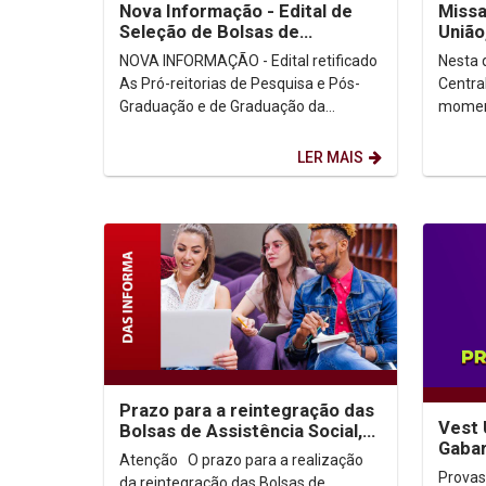
Nova Informação - Edital de
Missa
Seleção de Bolsas de
União
Extensão da Pós-graduação
NOVA INFORMAÇÃO - Edital retificado
Nesta q
As Pró-reitorias de Pesquisa e Pós-
Centra
Graduação e de Graduação da
moment
Universidade Católica de Pernambuco
de Nat
lançam o edital...
funcion
LER MAIS
Prazo para a reintegração das
Vest 
Bolsas de Assistência Social,
Gabar
PROUNI e FIES
Atenção O prazo para a realização
Provas
da reintegração das Bolsas de