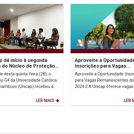
p dá início à segunda
Aproveite a Oportunidade
 do Núcleo de Proteção
Inscrições para Vagas
esa Civil para Mulheres
Remanescentes do FIES
e desta quinta-feira (28), o
Aproveite a Oportunidade: Insc
2024.2
rio G4 da Universidade Católica
para Vagas Remanescentes do 
nambuco (Unicap) recebeu a
2024.2 A Unicap oferece vagas
naugural da segunda turma do
remanescentes para o Fundo d
de...
Financiamento Estudantil...
LER MAIS
LER 