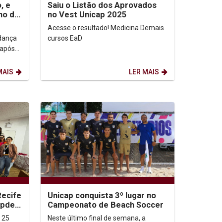
, e
Saiu o Listão dos Aprovados
no de
no Vest Unicap 2025
Acesse o resultado! Medicina Demais
dança
cursos EaD
 após
.1
MAIS
LER MAIS
Recife
Unicap conquista 3º lugar no
updec
Campeonato de Beach Soccer
, 25
Neste último final de semana, a