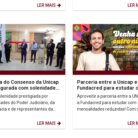
erecem alternativas...
LER MAIS
LER 
a do Consenso da Unicap
Parceria entre a Unicap e
ugurada com solenidade
Fundacred para estudar 
igiada por autoridades
mensalidades reduzidas!
lenidade prestigiada por
Aproveite a parceria entre a U
dades do Poder Judiciário, da
a Fundacred para estudar com
cia e de representantes da
mensalidades reduzidas! Com o
 marcou a inauguração da
CredIES, você divide a mensali
 de Consenso da...
em duas etapas: uma...
LER MAIS
LER 