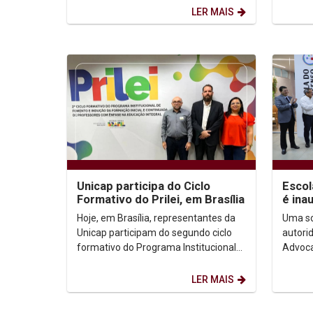
Católica de Pernambuco...
que of
LER MAIS
Unicap participa do Ciclo
Escol
Formativo do Prilei, em Brasília
é ina
prest
Hoje, em Brasília, representantes da
Uma so
do...
Unicap participam do segundo ciclo
autori
formativo do Programa Institucional
Advoca
de Fomento e Indução da Inovação da
França
Formação...
Escola
LER MAIS