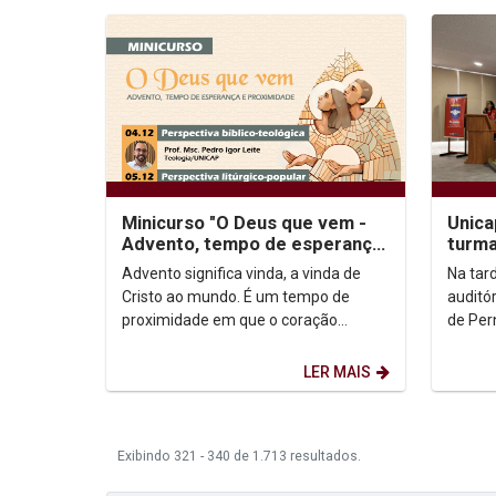
Minicurso "O Deus que vem -
Unica
Advento, tempo de esperança
turma
e proximidade"
e Def
Advento significa vinda, a vinda de
Na tard
Cristo ao mundo. É um tempo de
auditó
proximidade em que o coração
de Per
humano se dilata para acolher o Deus
aula i
que vem. Logo, um...
Núcleo 
LER MAIS
Exibindo 321 - 340 de 1.713 resultados.