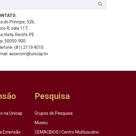
ONTATO:
a do Príncipe, 526,
oco R, sala 117,
a Vista, Recife-PE.
p: 50050-900.
lefone: (81) 2119.4010.
mail: assecom@unicap.br
nsão
Pesquisa
o na Unicap
Grupos de Pesquisa
Museu
a Extensão
CEMACBIOS | Centro Multiusuário