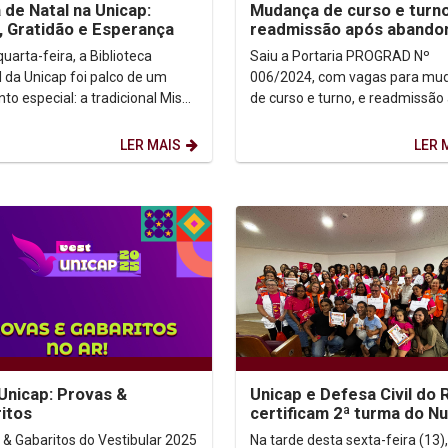
 de Natal na Unicap:
Mudança de curso e turno
, Gratidão e Esperança
readmissão após abando
curso
uarta-feira, a Biblioteca
Saiu a Portaria PROGRAD Nº
l da Unicap foi palco de um
006/2024, com vagas para mu
o especial: a tradicional Missa
de curso e turno, e readmissão
al. Gestores, professores,
abandono de curso, para 2025
ários e...
Baixe a Portaria >>
LER MAIS
LER 
Unicap: Provas &
Unicap e Defesa Civil do 
itos
certificam 2ª turma do N
para Mulheres
 & Gabaritos do Vestibular 2025
Na tarde desta sexta-feira (13)