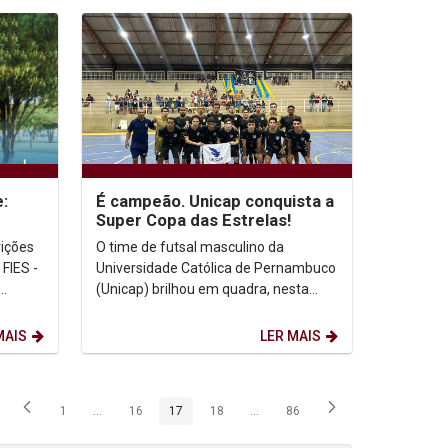
:
É campeão. Unicap conquista a
Super Copa das Estrelas!
rições
O time de futsal masculino da
FIES -
Universidade Católica de Pernambuco
(Unicap) brilhou em quadra, nesta
e
segunda-feira (25), e conquistou o
título da Super Copa...
MAIS
LER MAIS
1
...
16
17
18
...
86
Página
Páginas intermediárias Usar ABA para navegar.
Página
Página
Página
Páginas intermediárias Usar ABA p
Página