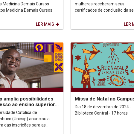
mulheres receberam seus
Gabaritos Medicina Demais Cursos
certificados de conclusão da s
turma do Núcleo de Proteção e
Defesa Civil (Nupdec) para...
LER MAIS
LER 
p amplia possibilidades
Missa de Natal no Campu
esso ao ensino superior
Dia 18 de dezembro de 2024 -
odalidades de Ingresso
ersidade Católica de
Biblioteca Central - 17 horas
ial
buco (Unicap) anunciou a
ra das inscrições para as
dades de Ingresso Especial,