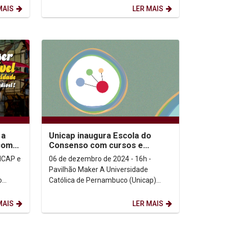
literário. Foram...
MAIS
LER MAIS
 a
Unicap inaugura Escola do
com
Consenso com cursos e
serviços de mediação e
NICAP e
06 de dezembro de 2024 - 16h -
resolução de conflitos...
Pavilhão Maker A Universidade
Católica de Pernambuco (Unicap)
dade
inaugura, nesta sexta-feira (06/12), a
Escola do Consenso, um...
MAIS
LER MAIS