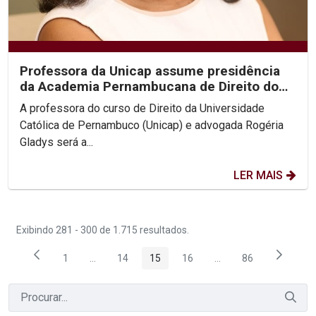
Professora da Unicap assume presidência
da Academia Pernambucana de Direito do
Trabalho
A professora do curso de Direito da Universidade
Católica de Pernambuco (Unicap) e advogada Rogéria
Gladys será a...
LER MAIS
Exibindo 281 - 300 de 1.715 resultados.
1
...
14
15
16
...
86
Página
Páginas intermediárias Usar ABA para navegar.
Página
Página
Página
Páginas intermediária
Página