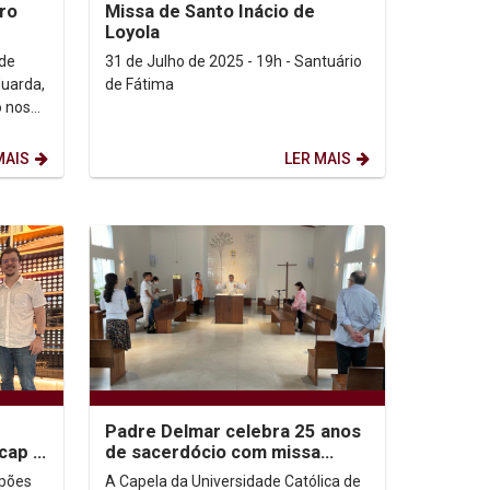
iro
Missa de Santo Inácio de
Loyola
 de
31 de Julho de 2025 - 19h - Santuário
duarda,
de Fátima
o nos
mbuco,
MAIS
LER MAIS
Padre Delmar celebra 25 anos
icap e
de sacerdócio com missa
especial na Capela da Unicap
lpões
A Capela da Universidade Católica de