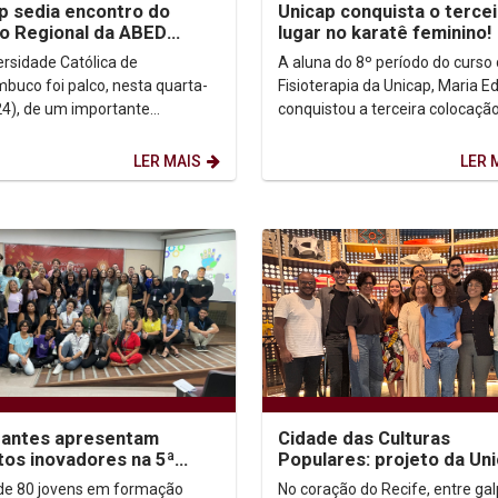
p sedia encontro do
Unicap conquista o terce
o Regional da ABED
lugar no karatê feminino!
e e promove debate
ersidade Católica de
A aluna do 8º período do curso
 os rumos da EAD no...
buco foi palco, nesta quarta-
Fisioterapia da Unicap, Maria E
(24), de um importante
conquistou a terceira colocaçã
o para o debate nacional
Jogos Universitários de Perna
os caminhos da Educação a...
na...
LER MAIS
LER 
dantes apresentam
Cidade das Culturas
tos inovadores na 5ª
Populares: projeto da Un
o da Criatech, sediada na
comunidade propõe
de 80 jovens em formação
No coração do Recife, entre ga