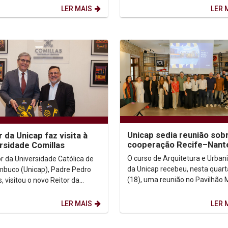
param, nos...
Teles, participa no dia...
LER MAIS
LER 
Unicap sedia reunião sob
r da Unicap faz visita à
cooperação Recife–Nant
rsidade Comillas
com presença de secretá
O curso de Arquitetura e Urba
or da Universidade Católica de
do Recife
da Unicap recebeu, nesta quart
buco (Unicap), Padre Pedro
(18), uma reunião no Pavilhão 
 visitou o novo Reitor da
para discutir o andamento da
idade Pontifícia Comillas,
cooperação...
ntônio...
LER MAIS
LER 