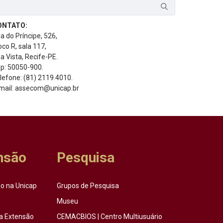
ONTATO:
a do Príncipe, 526,
oco R, sala 117,
a Vista, Recife-PE.
p: 50050-900.
lefone: (81) 2119.4010.
mail: assecom@unicap.br
nsão
Pesquisa
o na Unicap
Grupos de Pesquisa
Museu
a Extensão
CEMACBIOS | Centro Multiusuário