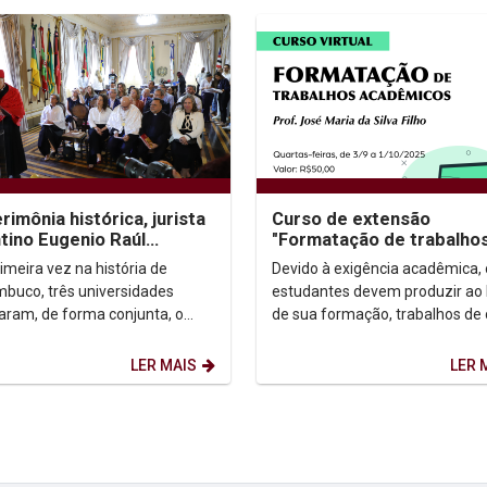
rimônia histórica, jurista
Curso de extensão
tino Eugenio Raúl
"Formatação de trabalho
roni recebe título de
acadêmicos"
imeira vez na história de
Devido à exigência acadêmica, 
r Honoris...
buco, três universidades
estudantes devem produzir ao 
aram, de forma conjunta, o
de sua formação, trabalhos de
 de Doutor Honoris Causa. O
acadêmico (artigo, TCC, Disser
eado foi o jurista...
Tese). A falta...
LER MAIS
LER 