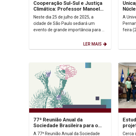
Cooperação Sul-Sul e Justiça
Unica
Climática: Professor Manoel
Núcle
Moraes representa a UNICAP
Recif
Neste dia 25 de julho de 2025, a
A Univ
em sua 2ª...
sobre
cidade de São Paulo sediará um
Pernam
evento de grande importância para o
feira 
diálogo internacional sobre direitos
moment
humanos e cooperação...
sobre 
LER MAIS
77ª Reunião Anual da
Estu
Sociedade Brasileira para o
proje
Progresso da Ciência – SBPC
ediçã
A 77ª Reunião Anual da Sociedade
Cerca 