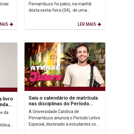
.
órias
Pernambuco foi palco, na manhã
desta sexta-feira (04), de uma
lvido
celebração especial em homenagem
aos 25 anos de...
MAIS
LER MAIS
Saiu o calendário de matrícula
 livro
nas disciplinas do Período
onda
Letivo Especial
A Universidade Católica de
 e da
Pernambuco anuncia o Período Letivo
Especial, destinado a estudantes com
tólica
créditos pendentes em disciplinas de
son