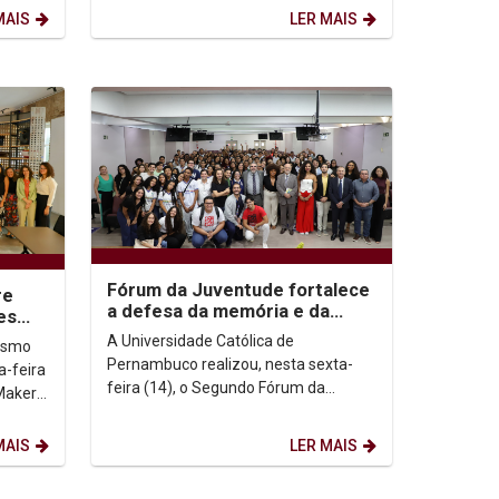
currículos em...
MAIS
LER MAIS
Fórum da Juventude fortalece
re
a defesa da memória e da
es
democracia
rios
A Universidade Católica de
nismo
Pernambuco realizou, nesta sexta-
a-feira
feira (14), o Segundo Fórum da
Maker
Juventude em Defesa dos Espaços
de Memória. O evento é uma ação
MAIS
LER MAIS
de...