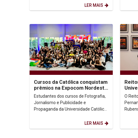
uma parceria com a Ordem dos...
partici
LER MAIS
Cursos da Católica conquistam
Reito
prêmios na Expocom Nordeste
Unive
2025
Estudantes dos cursos de Fotografia,
O Reit
Jornalismo e Publicidade e
Pernam
Propaganda da Universidade Católica
Rubens,
de Pernambuco foram premiados na
Univers
Expocom Nordeste 2025,...
Padre A
LER MAIS