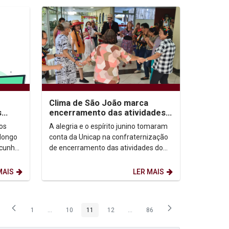
Clima de São João marca
encerramento das atividades
s
do Unicap Prata no 1º
A alegria e o espírito junino tomaram
os
semestre
conta da Unicap na confraternização
longo
de encerramento das atividades do
 cunho
Unicap Prata, programa voltado para
tação,
pessoas com...
MAIS
LER MAIS
1
...
10
11
12
...
86
Página
Páginas intermediárias Usar ABA para navegar.
Página
Página
Página
Páginas intermediárias Usar ABA p
Página