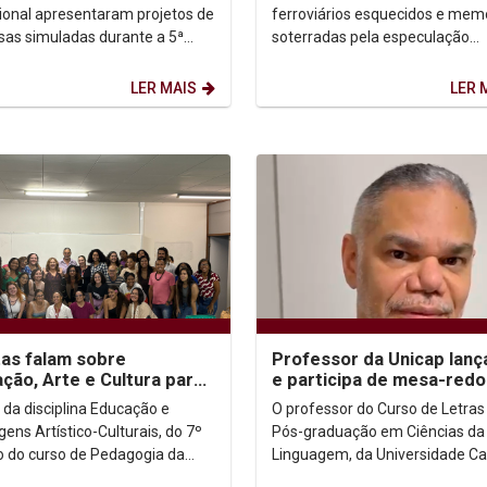
p
ressignificação urbana e..
sional apresentaram projetos de
ferroviários esquecidos e mem
as simuladas durante a 5ª
soterradas pela especulação
 da Criatech. O evento é
imobiliária, um projeto desenvo
ido pelo...
por estudantes do...
LER MAIS
LER 
tas falam sobre
Professor da Unicap lança
ção, Arte e Cultura para
e participa de mesa-red
s de Pedagogia da Unicap
em Santiago do Chile
 da disciplina Educação e
O professor do Curso de Letras
ens Artístico-Culturais, do 7º
Pós-graduação em Ciências da
o do curso de Pedagogia da
Linguagem, da Universidade Ca
sidade Católica de Pernambuco
de Pernambuco e escritor, Rob