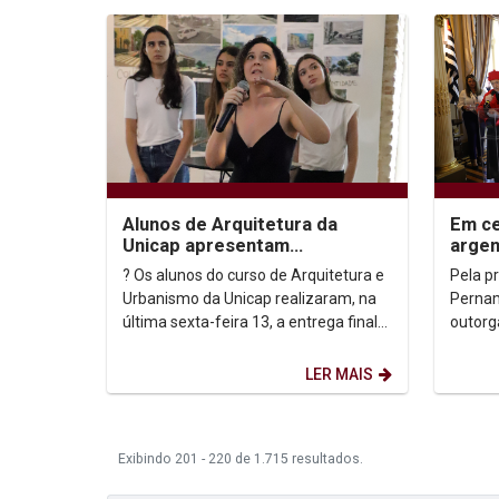
Alunos de Arquitetura da
Em ce
Unicap apresentam
argen
Diagnóstico urbano para o
Zaffa
? Os alunos do curso de Arquitetura e
Pela pr
bairro do Recife
Douto
Urbanismo da Unicap realizaram, na
Pernam
última sexta-feira 13, a entrega final
outorg
do trabalho desenvolvido ao longo
título
do...
homenag
LER MAIS
Exibindo 201 - 220 de 1.715 resultados.