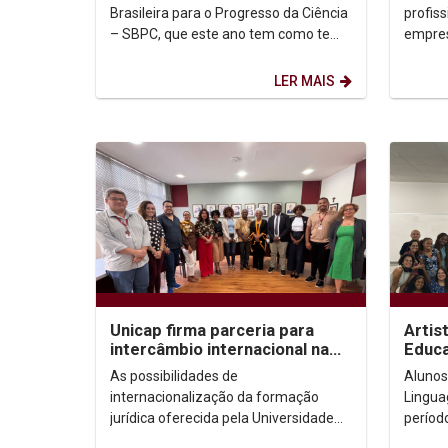
Unica
Brasileira para o Progresso da Ciência
profis
– SBPC, que este ano tem como tema
empres
Progresso é Ciência em todos os
edição
Territórios, será...
promov
LER MAIS
Unicap firma parceria para
Artis
intercâmbio internacional na
Educa
área jurídica
aluno
As possibilidades de
Alunos
internacionalização da formação
Linguag
jurídica oferecida pela Universidade
períod
acabam de ser ampliadas graças a
Univer