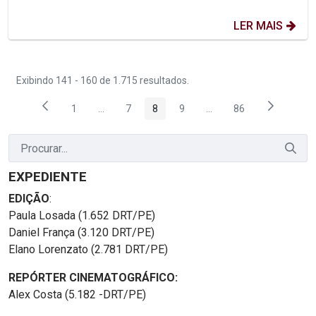
LER MAIS
Exibindo 141 - 160 de 1.715 resultados.
1
...
7
8
9
...
86
Página
Páginas intermediárias Usar ABA para navegar.
Página
Página
Página
Páginas intermediárias
Página
EXPEDIENTE
EDIÇÃO
:
Paula Losada (1.652 DRT/PE)
Daniel França (3.120 DRT/PE)
Elano Lorenzato (2.781 DRT/PE)
REPÓRTER CINEMATOGRÁFICO:
Alex Costa (5.182 -DRT/PE)