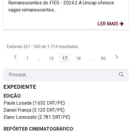
Remanescentes do FIES - 2024.2 A Unicap oferece
vagas remanescentes...
LER MAIS
Exibindo 321 - 340 de 1.714 resultados.
1
...
16
17
18
...
86
Página
Páginas intermediárias Usar ABA para navegar.
Página
Página
Página
Páginas intermediária
Página
EXPEDIENTE
EDIÇÃO
:
Paula Losada (1.652 DRT/PE)
Daniel França (3.120 DRT/PE)
Elano Lorenzato (2.781 DRT/PE)
REPÓRTER CINEMATOGRÁFICO: