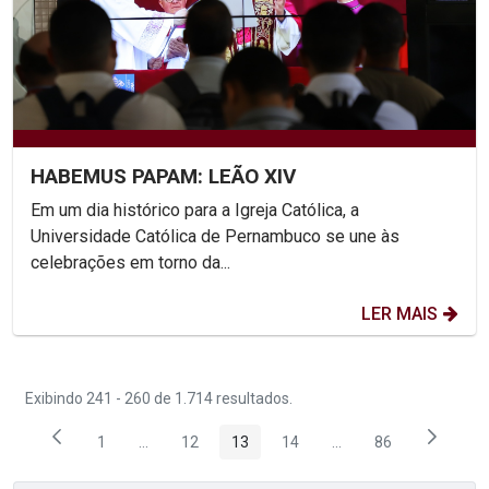
HABEMUS PAPAM: LEÃO XIV
Em um dia histórico para a Igreja Católica, a
Universidade Católica de Pernambuco se une às
celebrações em torno da...
LER MAIS
Exibindo 241 - 260 de 1.714 resultados.
1
...
12
13
14
...
86
Página
Páginas intermediárias Usar ABA para navegar.
Página
Página
Página
Páginas intermediária
Página