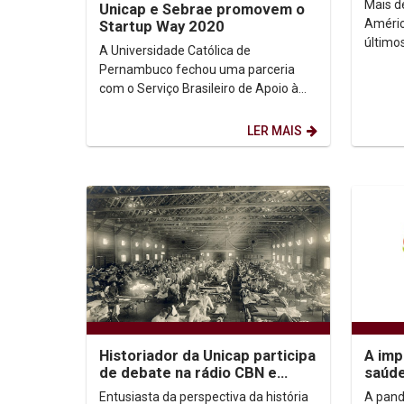
Mais d
Unicap e Sebrae promovem o
Empre
Améric
Startup Way 2020
último
A Universidade Católica de
econôm
Pernambuco fechou uma parceria
transf
com o Serviço Brasileiro de Apoio à
pandem
Micro e Pequenas Empresas (Sebrae-
PE) para realizar uma edição...
LER MAIS
Historiador da Unicap participa
A imp
de debate na rádio CBN e
saúd
reflete experiências de
conf
Entusiasta da perspectiva da história
A pand