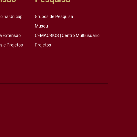
o na Unicap
Grupos de Pesquisa
Museu
a Extensão
CEMACBIOS | Centro Multiusuário
 e Projetos
Projetos