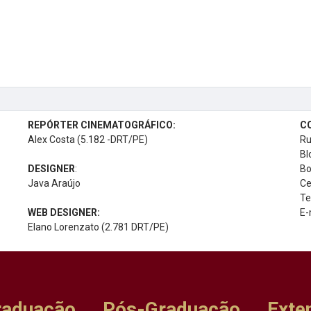
REPÓRTER CINEMATOGRÁFICO:
C
Alex Costa (5.182 -DRT/PE)
Ru
Bl
DESIGNER
:
Bo
Java Araújo
Ce
Te
WEB DESIGNER:
E-
Elano Lorenzato (2.781 DRT/PE)
raduação
Pós-Graduação
Exte