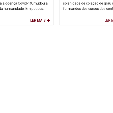
da segunda noite...
a a doença Covid-19, mudou a
solenidade de colação de grau 
 da humanidade. Em poucos
formandos dos cursos dos cent
os hábitos, as atividades e a
Ciências Biológicas e Saúde e 
ao redor...
Ciências Sociais da...
LER MAIS
LER 