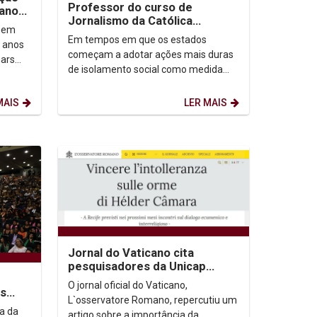
Professor do curso de
 anos
Jornalismo da Católica
 em
entrevista Drauzio Varella em
Em tempos em que os estados
 anos
programa especial...
começam a adotar ações mais duras
ars
de isolamento social como medida
et) com
para evitar a maior propagação da
Covid-19, a TV...
MAIS
LER MAIS
Jornal do Vaticano cita
pesquisadores da Unicap
como referências em diálogo
O jornal oficial do Vaticano,
as
inter-religioso
L`osservatore Romano, repercutiu um
cipam
a da
artigo sobre a importância da