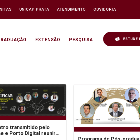
NITAS
UNICAP PRATA
ATENDIMENTO
OUVIDORIA
ESTUDE 
GRADUAÇÃO
EXTENSÃO
PESQUISA
tro transmitido pelo
e e Porto Digital reunirá
Programa de Pós-gradua
ts da Economia e