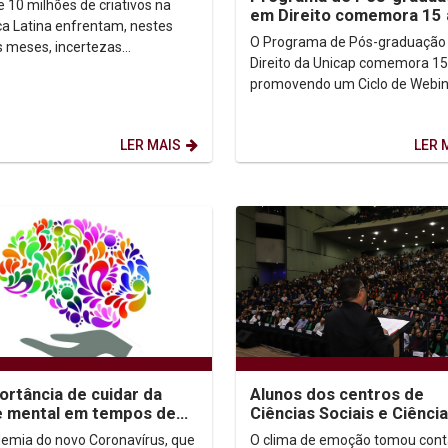
e 10 milhões de criativos na
em Direito comemora 15
endedorismo...
a Latina enfrentam, nestes
com série de webninars
O Programa de Pós-graduação
s meses, incertezas
Direito da Unicap comemora 15
icas mediante as
promovendo um Ciclo de Webin
ormações causadas pela
(videoconferências pela Intern
ia. O...
o tema Cidadania,...
LER MAIS
LER 
ortância de cuidar da
Alunos dos centros de
e mental em tempos de
Ciências Sociais e Ciênci
inamento
Biológicas e Saúde parti
emia do novo Coronavírus, que
O clima de emoção tomou cont