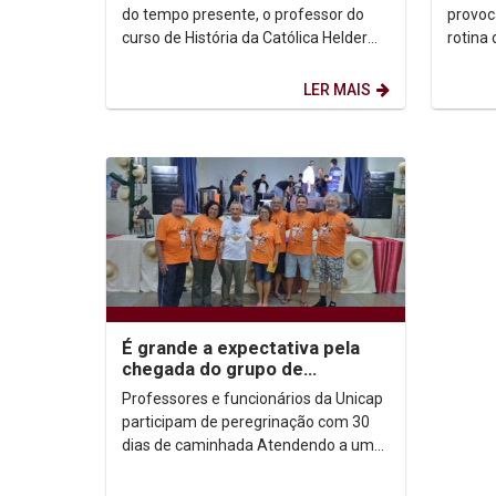
cooperação e...
do tempo presente, o professor do
provoc
curso de História da Católica Helder
rotina
Remígio de Amorim analisa os fatos
meses, 
da pandemia...
rotina 
LER MAIS
É grande a expectativa pela
chegada do grupo de
peregrinas e peregrinos da
Professores e funcionários da Unicap
Unicap
participam de peregrinação com 30
dias de caminhada Atendendo a uma
convocação do Bispo da Diocese de
Cratos, Dom...