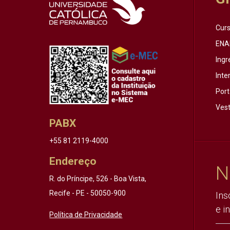
Cur
ENA
Ingr
Inte
Port
Vest
PABX
+55 81 2119-4000
Endereço
N
R. do Príncipe, 526 - Boa Vista,
Recife - PE - 50050-900
Ins
e i
Política de Privacidade