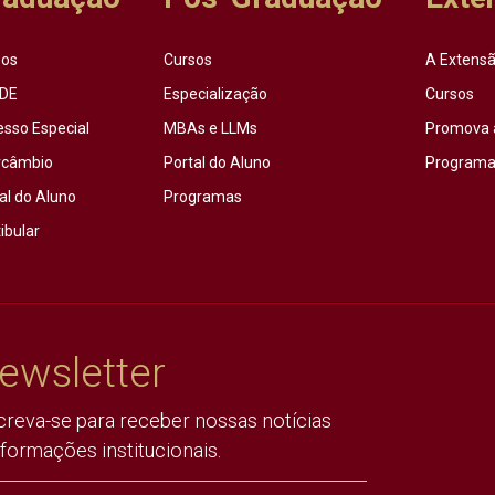
sos
Cursos
A Extensã
DE
Especialização
Cursos
esso Especial
MBAs e LLMs
Promova 
rcâmbio
Portal do Aluno
Programas
al do Aluno
Programas
ibular
ewsletter
creva-se para receber nossas notícias
nformações institucionais.