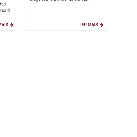
dos
tolerância no diálogo inter-religioso e
ros de
ecumênico publicado...
de
MAIS
LER MAIS