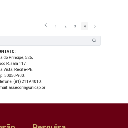
1
2
3
4
Página
Página
Página
Página
ONTATO:
a do Príncipe, 526,
oco R, sala 117,
a Vista, Recife-PE.
p: 50050-900.
lefone: (81) 2119.4010.
mail: assecom@unicap.br
nsão
Pesquisa