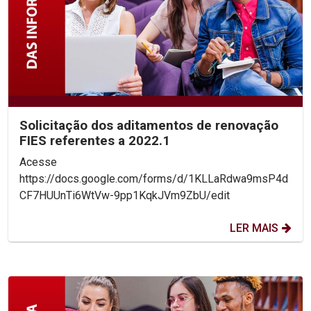
Solicitação dos aditamentos de renovação
FIES referentes a 2022.1
Acesse
https://docs.google.com/forms/d/1KLLaRdwa9msP4d
CF7HUUnTi6WtVw-9pp1KqkJVm9ZbU/edit
LER MAIS